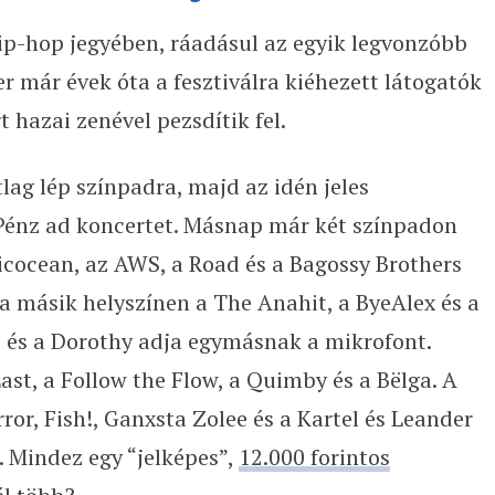
p-hop jegyében, ráadásul az egyik legvonzóbb
er már évek óta a fesztiválra kiéhezett látogatók
t hazai zenével pezsdítik fel.
tlag lép színpadra, majd az idén jeles
Pénz ad koncertet. Másnap már két színpadon
ticocean, az AWS, a Road és a Bagossy Brothers
 másik helyszínen a The Anahit, a ByeAlex és a
s és a Dorothy adja egymásnak a mikrofont.
ast, a Follow the Flow, a Quimby és a Bëlga. A
or, Fish!, Ganxsta Zolee és a Kartel és Leander
. Mindez egy “jelképes”,
12.000 forintos