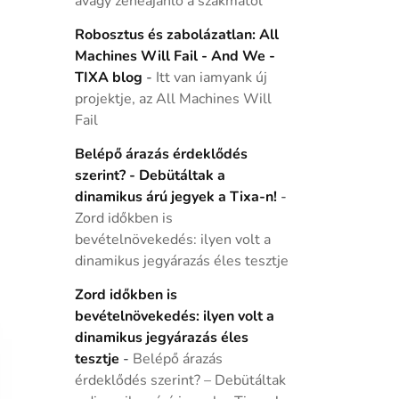
avagy zeneajánló a szakmától
Robosztus és zabolázatlan: All
Machines Will Fail - And We -
TIXA blog
-
Itt van iamyank új
projektje, az All Machines Will
Fail
Belépő árazás érdeklődés
szerint? - Debütáltak a
dinamikus árú jegyek a Tixa-n!
-
Zord időkben is
bevételnövekedés: ilyen volt a
dinamikus jegyárazás éles tesztje
Zord időkben is
bevételnövekedés: ilyen volt a
dinamikus jegyárazás éles
tesztje
-
Belépő árazás
érdeklődés szerint? – Debütáltak