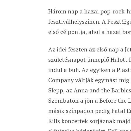
Három nap a hazai pop-rock-hi
fesztiválhelyszínen. A Feszt!Eg
első célpontja, ahol a hazai bor
Az idei feszten az első nap a Je
születésnapot ünneplő Halott 
indul a buli. Az egyiken a Plas
Company váltják egymást míg a
Slepp, az Anna and the Barbie
Szombaton a jön a Before the L
másik színpadon pedig Fatal Err
Kills koncertek sorjáznak majd