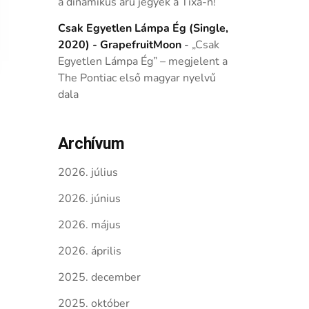
a dinamikus árú jegyek a Tixa-n!
Csak Egyetlen Lámpa Ég (Single,
2020) - GrapefruitMoon
-
„Csak
Egyetlen Lámpa Ég” – megjelent a
The Pontiac első magyar nyelvű
dala
Archívum
2026. július
2026. június
2026. május
2026. április
2025. december
2025. október