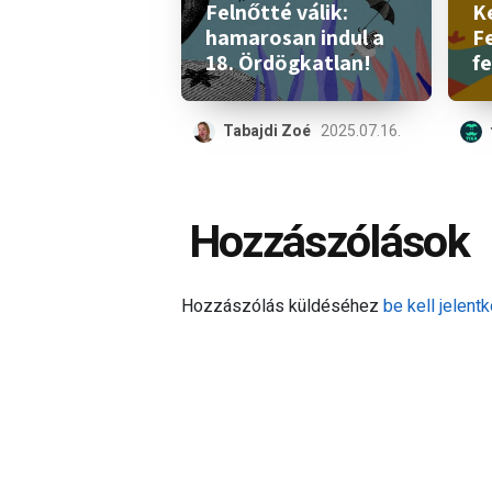
Felnőtté válik:
K
hamarosan indul a
Fe
18. Ördögkatlan!
fe
Tabajdi Zoé
2025.07.16.
Hozzászólások
Hozzászólás küldéséhez
be kell jelentk