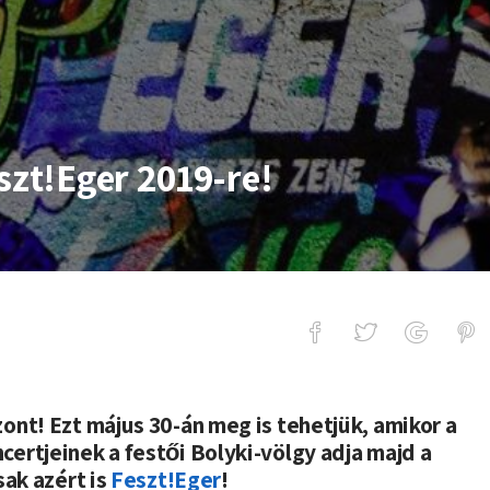
szt!Eger 2019-re!
 2019-re!
ont! Ezt május 30-án meg is tehetjük, amikor a
certjeinek a festői Bolyki-völgy adja majd a
sak azért is
Feszt!Eger
!