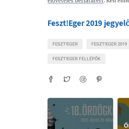
elővételes bérlatárért
. Kell enn
Feszt!Eger 2019 jegyel
FESZT!EGER
FESZT!EGER 2019
FESZT!EGER FELLÉPŐK
Ők