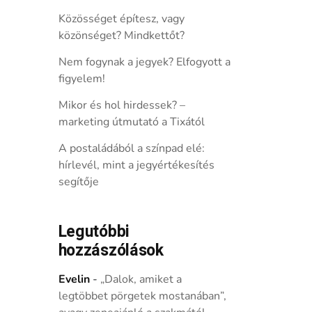
Közösséget építesz, vagy
közönséget? Mindkettőt?
Nem fogynak a jegyek? Elfogyott a
figyelem!
Mikor és hol hirdessek? –
marketing útmutató a Tixától
A postaládából a színpad elé:
hírlevél, mint a jegyértékesítés
segítője
Legutóbbi
hozzászólások
Evelin
-
„Dalok, amiket a
legtöbbet pörgetek mostanában”,