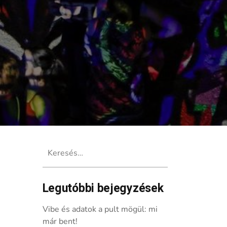
Keresés:
Legutóbbi bejegyzések
Vibe és adatok a pult mögül: mi
már bent!