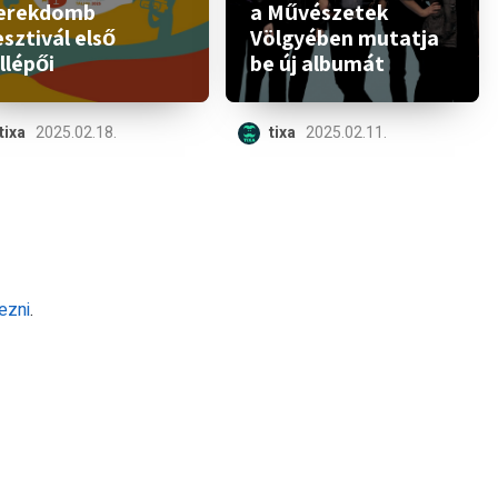
erekdomb
a Művészetek
sztivál első
Völgyében mutatja
llépői
be új albumát
tixa
2025.02.18.
tixa
2025.02.11.
ezni
.