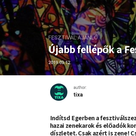
FESZTIVÁL AJÁNLÓ
Újabb fellépők a Fe
2019.03.12.
author:
tixa
Újabb fellépők a Feszt!Eger
Indítsd Egerben a fesztiválszez
hazai zenekarok és előadók kon
díszletet. Csak azért is zene! C