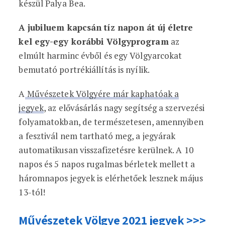
készül Palya Bea.
A jubiluem kapcsán tíz napon át új életre
kel egy-egy korábbi Völgyprogram
az
elmúlt harminc évből és egy Völgyarcokat
bemutató portrékiállítás is nyílik.
A
Művészetek Völgyére már kaphatóak a
jegyek
, az elővásárlás nagy segítség a szervezési
folyamatokban, de természetesen, amennyiben
a fesztivál nem tartható meg, a jegyárak
automatikusan visszafizetésre kerülnek. A 10
napos és 5 napos rugalmas bérletek mellett a
háromnapos jegyek is elérhetőek lesznek május
13-tól!
Művészetek Völgye 2021 jegyek >>>