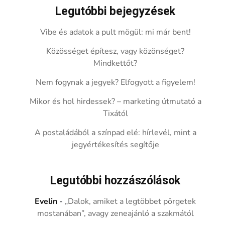
Legutóbbi bejegyzések
Vibe és adatok a pult mögül: mi már bent!
Közösséget építesz, vagy közönséget?
Mindkettőt?
Nem fogynak a jegyek? Elfogyott a figyelem!
Mikor és hol hirdessek? – marketing útmutató a
Tixától
A postaládából a színpad elé: hírlevél, mint a
jegyértékesítés segítője
Legutóbbi hozzászólások
Evelin
-
„Dalok, amiket a legtöbbet pörgetek
mostanában”, avagy zeneajánló a szakmától