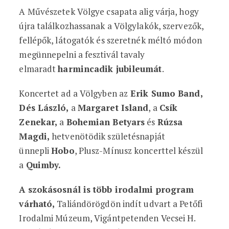
A Művészetek Völgye csapata alig várja, hogy
újra találkozhassanak a Völgylakók, szervezők,
fellépők, látogatók és szeretnék méltó módon
megünnepelni a fesztivál tavaly
elmaradt
harmincadik jubileumát
.
Koncertet ad a Völgyben az
Erik Sumo Band,
Dés László,
a
Margaret Island
, a
Csík
Zenekar,
a
Bohemian Betyars
és
Rúzsa
Magdi,
hetvenötödik születésnapját
ünnepli
Hobo
, Plusz-Mínusz koncerttel készül
a
Quimby.
A szokásosnál is több irodalmi program
várható,
Taliándörögdön indít udvart a Petőfi
Irodalmi Múzeum, Vigántpetenden Vecsei H.