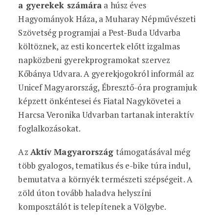
a gyerekek számára
a húsz éves
Hagyományok Háza, a Muharay Népművészeti
Szövetség programjai a Pest-Buda Udvarba
költöznek, az esti koncertek előtt izgalmas
napközbeni gyerekprogramokat szervez
Kőbánya Udvara. A gyerekjogokról informál az
Unicef Magyarország, Ébresztő-óra programjuk
képzett önkéntesei és Fiatal Nagykövetei a
Harcsa Veronika Udvarban tartanak interaktív
foglalkozásokat.
Az
Aktív Magyarország
támogatásával még
több gyalogos, tematikus és e-bike túra indul,
bemutatva a környék természeti szépségeit. A
zöld úton tovább haladva helyszíni
komposztálót is telepítenek a Völgybe.