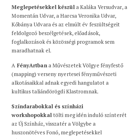
Meglepetésekkel készül
a Kaláka Versudvar, a
Momentán Udvar, a Harcsa Veronika Udvar,
Kőbánya Udvara és az elmúlt év feszültségeit
feldolgozó beszélgetések, előadások,
foglalkozások és közösségi programok sem
maradhatnak el.
A
FényArtban
a Művészetek Völgye fényfestő
(mapping) verseny nyertesei fényművészeti
alkotásaikkal adnak egyedi hangulatot a
kultikus taliándörögdi Klastromnak.
Színdarabokkal és színházi
workshopokkal
tölti meg idén induló színterét
az Új Színház, visszatér a Völgybe a
huszonötéves Fonó, meglepetésekkel