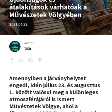
átalakítások várhatóak a
Művészetek Völgyében
2021.04.28.
author:
tixa
Újdonságok és átalakítások várhatóak
Amennyiben a járványhelyzet
engedi, id
é
n július 23.
é
s augusztus
1. k
ö
z
ött val
ó
sul meg a kül
ö
nleges
atmoszf
é
rájár
ó
l is ismert
Műv
é
szetek V
ö
lgye, ahol a