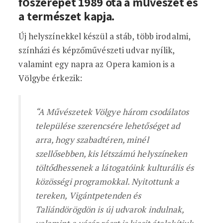
főszerepet 1989
ó
ta a műv
é
szet
é
s
a term
é
szet kapja.
Új helyszínekkel készül a stáb, több irodalmi,
színházi és képzőművészeti udvar nyílik,
valamint egy napra az Opera kamion is a
Völgybe érkezik:
“A Műv
é
szetek V
ö
lgye három csodálatos
települ
é
se szerencs
é
re lehetős
é
get ad
arra, hogy szabadt
é
ren, min
é
l
szellősebben, kis l
é
tszámú helyszí
neken
t
ö
ltődhessenek a látogat
ó
ink kulturális
é
s
k
ö
z
ö
ss
é
gi programokkal. Nyitottunk a
tereken, Vigá
ntpetenden
é
s
Taliánd
ö
r
ö
gd
ö
n is
új udvarok indulnak,