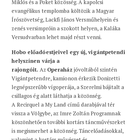
Miklós és a Poket közösség. A kapolcsi
evangélikus templomba költözik a Magyar
Írószövetség, Lackfi János Versműhelyein és
zenés versimpróin a szokott helyen, a Kaláka
Versudvarban lehet majd részt venni.
Hobo előadóestjeivel egy új, vigántpetendi
helyszínen várja a
rajongóit.
Az
Operaház
jóvoltából szintén
Vigántpetendre, kamionon érkezik Donizetti
legnépszerűbb vígoperája, a Szerelmi bájitalt a
csillagos ég alatt láthatja a közönség.
A Recirquel a My Land című darabjával tér
vissza a Völgybe, az Imre Zoltán Programnak
köszönhetően további kortárs táncművészeket
is megismerhet a közönség. Táncelőadásokkal,
valamint a kortárs művészet és