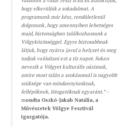
valamint a vásár r
é
szt is kicsit átalakítjuk,
hogy elkerüljük a sokadalmat. A
programunk már kész
, rend
ületlenül
dolgozunk, hogy amennyiben lehets
é
ges
majd, biztonságban találkozhassunk a
V
ö
lgyk
ö
z
ö
ss
é
ggel.
Egyre biztosabbnak
látjuk
, hogy nyá
rra
javul a helyzet
é
s meg
tudjuk val
ó
sítani ezt a tíz napot. Sokan
nevezik a V
ö
lgyet kulturá
lis o
ázisnak,
amire most talán a szokásosnál is nagyobb
szüks
é
ge van mindannyiunknak,
fell
é
pőknek,
l
átogat
ó
knak egyará
nt
.”
–
m
ondta Oszkó-Jakab Natália, a
Művészetek Völgye Fesztivál
igazgatója.