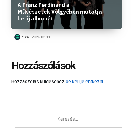
A Franz Ferdinand a
Művészetek Völgyében mutatja
be új albumát
tixa
2025.02.11.
Hozzászólások
Hozzászólás küldéséhez
be kell jelentkezni
.
Keresés: