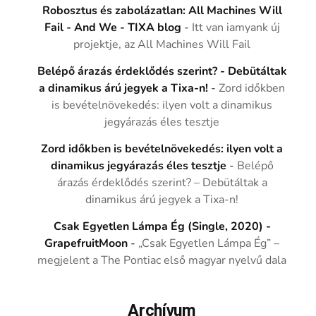
Robosztus és zabolázatlan: All Machines Will
Fail - And We - TIXA blog
-
Itt van iamyank új
projektje, az All Machines Will Fail
Belépő árazás érdeklődés szerint? - Debütáltak
a dinamikus árú jegyek a Tixa-n!
-
Zord időkben
is bevételnövekedés: ilyen volt a dinamikus
jegyárazás éles tesztje
Zord időkben is bevételnövekedés: ilyen volt a
dinamikus jegyárazás éles tesztje
-
Belépő
árazás érdeklődés szerint? – Debütáltak a
dinamikus árú jegyek a Tixa-n!
Csak Egyetlen Lámpa Ég (Single, 2020) -
GrapefruitMoon
-
„Csak Egyetlen Lámpa Ég” –
megjelent a The Pontiac első magyar nyelvű dala
Archívum