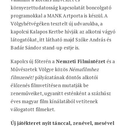
környezettudatosság kapcsolatát boncolgató
programokkal a MANK Artporta is készül. A
Völgyhétvégéken tesztelt új udvarukba, a
kapolcsi Kalapos Kertbe hívják az alkotni vágyó
látogatókat, itt látható majd Szőke András és
Badár Sándor stand-up estje is.
Kapolcs új főterén a
Nemzeti Filmintézet
és a
Művészetek Völgye közös
Némafilmhez
filmzenét!
pályázatának döntős alkotói
élőzenés filmvetítésen mutatják be
zeneműveiket, ugyanitt esténként a százhúsz
éves magyar film kínálatából vetítenek
válogatott filmeket.
Új játékteret nyit tánccal, zenével, mesével