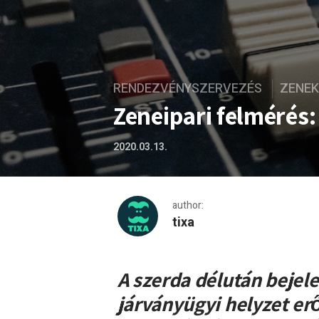
RENDEZVÉNYSZERVEZÉS
ZENEK
Zeneipari felmérés:
2020.03.13.
author:
tixa
Zeneipari felmérés: Lássuk
A szerda délután bejele
járványügyi helyzet erő