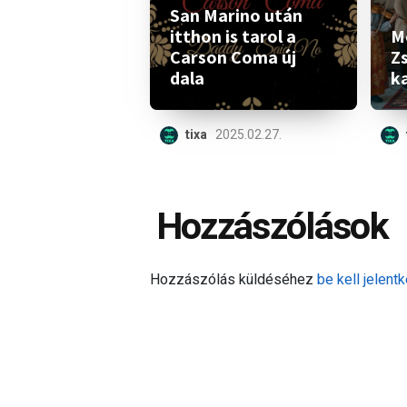
San Marino után
itthon is tarol a
M
Carson Coma új
Z
dala
ka
tixa
2025.02.27.
Hozzászólások
Hozzászólás küldéséhez
be kell jelentk