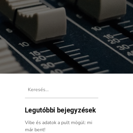
Keresés:
Legutóbbi bejegyzések
Vibe és adatok a pult mögül: mi
már bent!