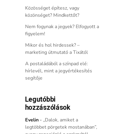
Közösséget építesz, vagy
közönséget? Mindkettőt?
Nem fogynak a jegyek? Elfogyott a
figyelem!
Mikor és hol hirdessek? –
marketing útmutató a Tixától
A postaládából a színpad elé:
hírlevél, mint a jegyértékesítés
segítője
Legutóbbi
hozzászólások
Evelin
-
„Dalok, amiket a
legtöbbet pörgetek mostanában”,