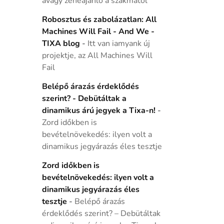
avagy zeneajánló a szakmától
Robosztus és zabolázatlan: All
Machines Will Fail - And We -
TIXA blog
-
Itt van iamyank új
projektje, az All Machines Will
Fail
Belépő árazás érdeklődés
szerint? - Debütáltak a
dinamikus árú jegyek a Tixa-n!
-
Zord időkben is
bevételnövekedés: ilyen volt a
dinamikus jegyárazás éles tesztje
Zord időkben is
bevételnövekedés: ilyen volt a
dinamikus jegyárazás éles
tesztje
-
Belépő árazás
érdeklődés szerint? – Debütáltak