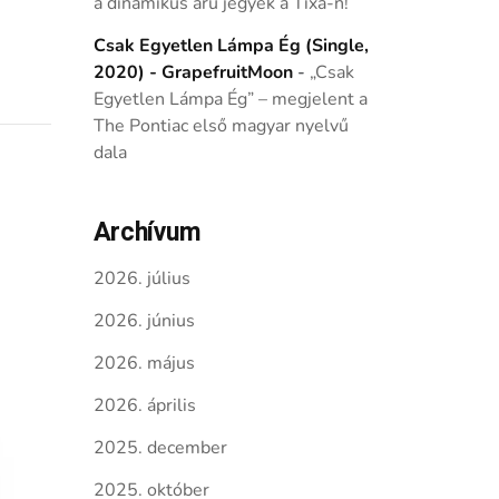
a dinamikus árú jegyek a Tixa-n!
Csak Egyetlen Lámpa Ég (Single,
2020) - GrapefruitMoon
-
„Csak
Egyetlen Lámpa Ég” – megjelent a
The Pontiac első magyar nyelvű
dala
Archívum
2026. július
2026. június
2026. május
2026. április
2025. december
2025. október