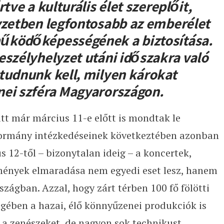
tve a kulturális élet szereplőit,
yzetben legfontosabb az emberélet
űködőképességének a biztosítása.
eszélyhelyzet utáni időszakra való
tudnunk kell, milyen károkat
nei szféra Magyarországon.
tt már március 11-e előtt is mondtak le
ormány intézkedéseinek következtében azonban
 12-től – bizonytalan ideig – a koncertek,
emények elmaradása nem egyedi eset lesz, hanem
szágban. Azzal, hogy zárt térben 100 fő fölötti
gében a hazai, élő könnyűzenei produkciók is
a zenészeket, de nagyon sok technikust,