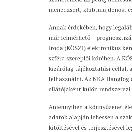
menedzsert, klubtulajdonost és
Annak érdekében, hogy legaláb
már felmérhető – prognosztizál
Iroda (KÖSZI) elektronikus kérd
szféra szereplői körében. A KÖ
kizárólag tájékoztatási céllal
felhasználni. Az NKA Hangfogl
ellátójaként külön rendszerezi
Amennyiben a könnyűzenei élet 
adatok alapján lehessen a szakm
kitöltésével és terjesztésével l