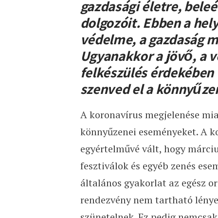
gazdasági életre, beleér
dolgozóit. Ebben a hel
védelme, a gazdaság m
Ugyanakkor a jövő, a v
felkészülés érdekében 
szenved el a könnyűze
A koronavírus megjelenése mia
könnyűzenei eseményeket. A k
egyértelművé vált, hogy március
fesztiválok és egyéb zenés es
általános gyakorlat az egész or
rendezvény nem tartható lénye
szünetelnek. Ez pedig nemcsak 