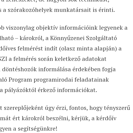
 a szórakozóhelyek munkatársait is érinti.
b viszonylag objektív információink legyenek a
ható – károkról, a Könnyűzenei Szolgáltató
őíves felmérést indít (olasz minta alapján) a
SZI a felmérés során keletkező adatokat
, a döntéshozók informálása érdekében fogja
aló Program programirodai feladatainak
 a pályázóktól érkező információkat.
szereplőjeként úgy érzi, fontos, hogy tényszerű
át ért károkról beszélni, kérjük, a kérdőív
egyen a segítségünkre!