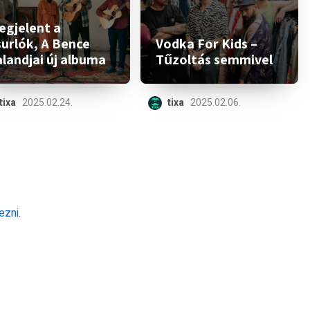
egjelent a
surlók, A Bence
Vodka For Kids –
landjai új albuma
Tűzoltás semmivel
tixa
2025.02.24.
tixa
2025.02.06.
ezni
.