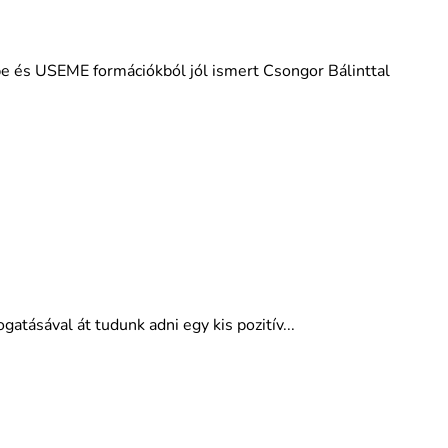
ibe és USEME formációkból jól ismert Csongor Bálinttal
gatásával át tudunk adni egy kis pozitív...