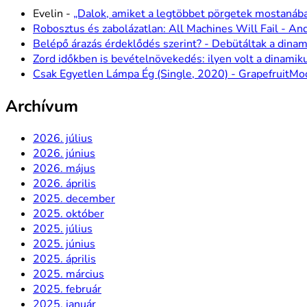
Evelin
-
„Dalok, amiket a legtöbbet pörgetek mostanába
Robosztus és zabolázatlan: All Machines Will Fail - A
Belépő árazás érdeklődés szerint? - Debütáltak a dinami
Zord időkben is bevételnövekedés: ilyen volt a dinamiku
Csak Egyetlen Lámpa Ég (Single, 2020) - GrapefruitMo
Archívum
2026. július
2026. június
2026. május
2026. április
2025. december
2025. október
2025. július
2025. június
2025. április
2025. március
2025. február
2025. január