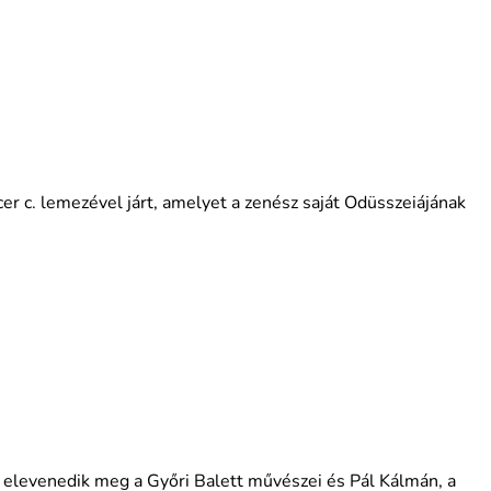
r c. lemezével járt, amelyet a zenész saját Odüsszeiájának
 elevenedik meg a Győri Balett művészei és Pál Kálmán, a