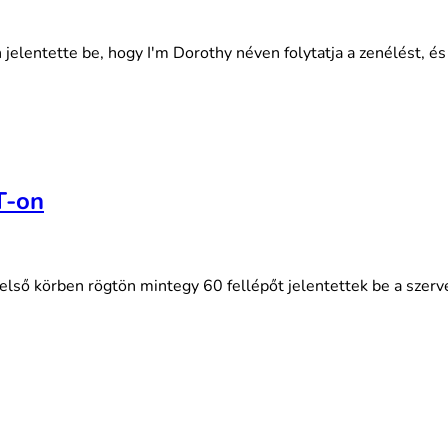
elentette be, hogy I'm Dorothy néven folytatja a zenélést, és 
T-on
ső körben rögtön mintegy 60 fellépőt jelentettek be a szervező