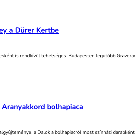
ey a Dürer Kertbe
esként is rendkívül tehetséges. Budapesten legutóbb Graverace
z Aranyakkord bolhapiaca
lgyűjteménye, a Dalok a bolhapiacról most színházi darabként