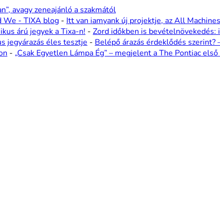
n”, avagy zeneajánló a szakmától
nd We - TIXA blog
-
Itt van iamyank új projektje, az All Machines
kus árú jegyek a Tixa-n!
-
Zord időkben is bevételnövekedés: i
s jegyárazás éles tesztje
-
Belépő árazás érdeklődés szerint? –
on
-
„Csak Egyetlen Lámpa Ég” – megjelent a The Pontiac első