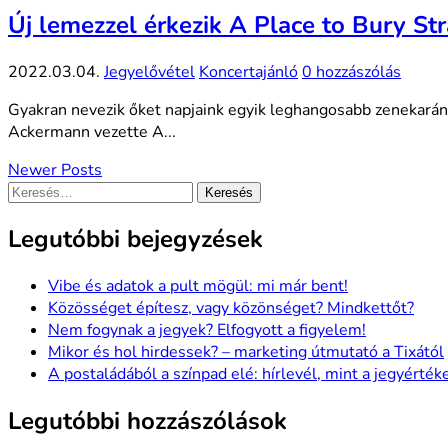
Új lemezzel érkezik A Place to Bury St
2022.03.04.
Jegyelővétel
Koncertajánló
0 hozzászólás
Gyakran nevezik őket napjaink egyik leghangosabb zenekarána
Ackermann vezette A...
Newer Posts
Keresés:
Legutóbbi bejegyzések
Vibe és adatok a pult mögül: mi már bent!
Közösséget építesz, vagy közönséget? Mindkettőt?
Nem fogynak a jegyek? Elfogyott a figyelem!
Mikor és hol hirdessek? – marketing útmutató a Tixától
A postaládából a színpad elé: hírlevél, mint a jegyérték
Legutóbbi hozzászólások