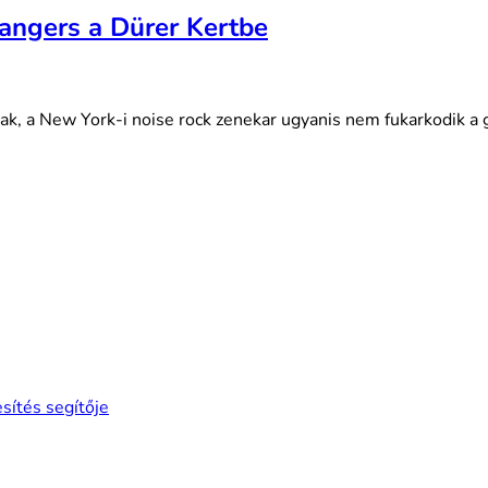
rangers a Dürer Kertbe
k, a New York-i noise rock zenekar ugyanis nem fukarkodik a g
esítés segítője