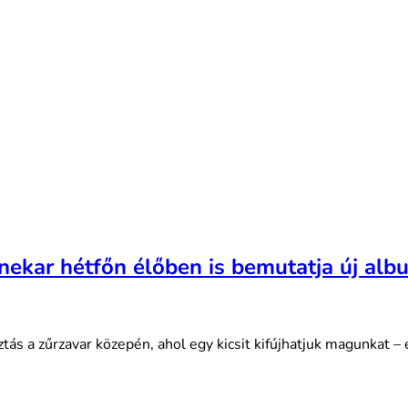
nekar hétfőn élőben is bemutatja új al
ztás a zűrzavar közepén, ahol egy kicsit kifújhatjuk magunkat