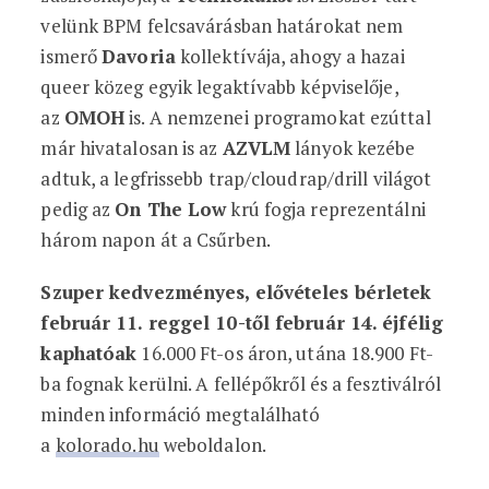
velünk BPM felcsavárásban határokat nem
ismerő
Davoria
kollektívája, ahogy a hazai
queer közeg egyik legaktívabb képviselője,
az
OMOH
is. A nemzenei programokat ezúttal
már hivatalosan is az
AZVLM
lányok kezébe
adtuk, a legfrissebb trap/cloudrap/drill világot
pedig az
On The Low
krú fogja reprezentálni
három napon át a Csűrben.
Szuper kedvezményes, elővételes bérletek
február 11. reggel 10-től február 14. éjfélig
kaphatóak
16.000 Ft-os áron, utána 18.900 Ft-
ba fognak kerülni. A fellépőkről és a fesztiválról
minden információ megtalálható
a
kolorado.hu
weboldalon.