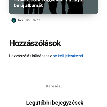
be új albumát
tixa
2025.02.11.
Hozzászólások
Hozzászólás küldéséhez
be kell jelentkezni
.
Keresés:
Legutóbbi bejegyzések