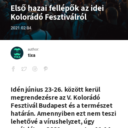
Első hazai fellépők az idei
Kolorádó Fesztiválról
2021.02.04.
author:
tixa
Első hazai fellépők az idei Kolorádó Fes
Idén június 23-26. között kerül
megrendezésre az
V. Kolorádó
Fesztivál
Budapest és a természet
határán. Amennyiben ezt nem teszi
lehetővé a vírushelyzet, úgy