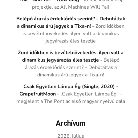
projektje, az All Machines Will Fail
Belépő árazás érdeklődés szerint? - Debütáltak
a dinamikus árú jegyek a Tixa-n!
-
Zord időkben
is bevételnövekedés: ilyen volt a dinamikus
jegyárazás éles tesztje
Zord időkben is bevételnövekedés: ilyen volt a
dinamikus jegyárazás éles tesztje
-
Belépő
árazás érdeklődés szerint? – Debütáltak a
dinamikus árú jegyek a Tixa-n!
Csak Egyetlen Lámpa Ég (Single, 2020) -
GrapefruitMoon
-
„Csak Egyetlen Lámpa Ég” –
megjelent a The Pontiac első magyar nyelvű dala
Archívum
2026. július