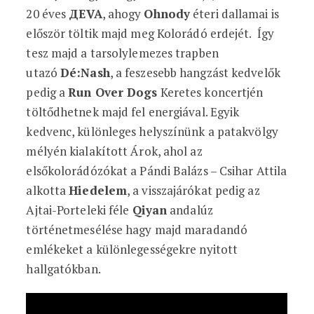
20 éves
ДEVA
, ahogy
Ohnody
éteri dallamai is
először töltik majd meg Kolorádó erdejét. Így
tesz majd a tarsolylemezes trapben
utazó
Dé:Nash
, a feszesebb hangzást kedvelők
pedig a
Run Over Dogs
Keretes koncertjén
töltődhetnek majd fel energiával. Egyik
kedvenc, különleges helyszínünk a patakvölgy
mélyén kialakított Árok, ahol az
elsőkolorádózókat a Pándi Balázs – Csihar Attila
alkotta
Hiedelem
, a visszajárókat pedig az
Ajtai-Porteleki féle
Qiyan
andalúz
történetmesélése hagy majd maradandó
emlékeket a különlegességekre nyitott
hallgatókban.