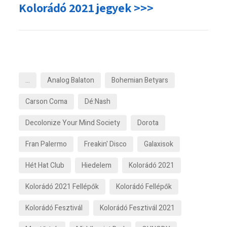
Kolorádó 2021 jegyek >>>
…
Analog Balaton
Bohemian Betyars
Carson Coma
Dé:Nash
Decolonize Your Mind Society
Dorota
Fran Palermo
Freakin' Disco
Galaxisok
Hét Hat Club
Hiedelem
Kolorádó 2021
Kolorádó 2021 Fellépők
Kolorádó Fellépők
Kolorádó Fesztivál
Kolorádó Fesztivál 2021