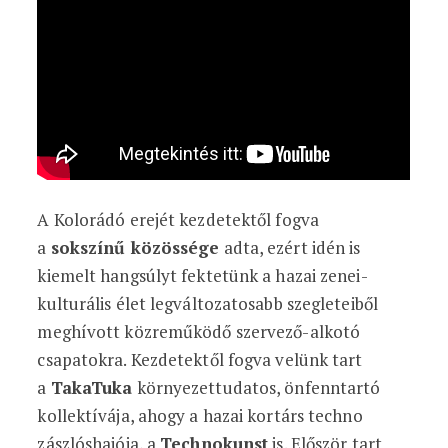
A Kolorádó erejét kezdetektől fogva
a
sokszínű közössége
adta, ezért idén is
kiemelt hangsúlyt fektetünk a hazai zenei-
kulturális élet legváltozatosabb szegleteiből
meghívott közreműködő szervező-alkotó
csapatokra. Kezdetektől fogva velünk tart
a
TakaTuka
környezettudatos, önfenntartó
kollektívája, ahogy a hazai kortárs techno
zászlóshajója, a
Technokunst
is. Először tart