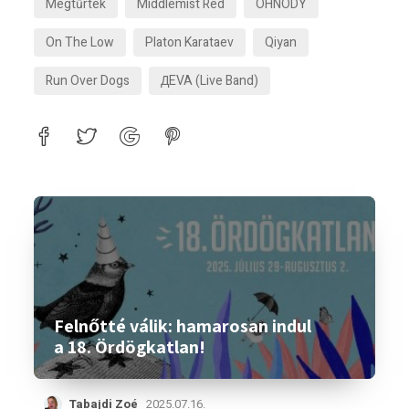
Megtűrtek
Middlemist Red
OHNODY
On The Low
Platon Karataev
Qiyan
Run Over Dogs
ДEVA (live Band)
Felnőtté válik: hamarosan indul
a 18. Ördögkatlan!
Tabajdi Zoé
2025.07.16.