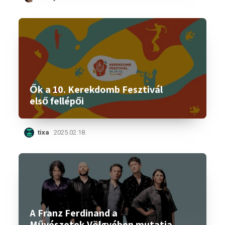
Ők a 10. Kerekdomb Fesztivál
első fellépői
tixa
2025.02.18.
A Franz Ferdinand a
Művészetek Völgyében mutatja