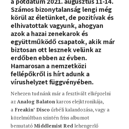
a
pótdátum
2021. augusztus 11-14.
Számos bizonytalanság lengi még
körül az életünket, de pozitívak és
elhivatottak vagyunk, ahogyan
azok a
hazai zenekarok
és
együttműködő csapatok, akik már
biztosan ott lesznek velünk az
erdőben ebben az évben.
Hamarosan a nemzetközi
fellépőkről is hírt adunk a
vírushelyzet függvényében.
Nehezen tudnánk már a fesztivált elképzelni
az
Analog Balaton
karcos elejktronikája,
a
Freakin’ Disco
űrbéli kalandozása, vagy a
közelmúltban szintén friss albumot
bemutató
Middlemist Red
lehengerlő