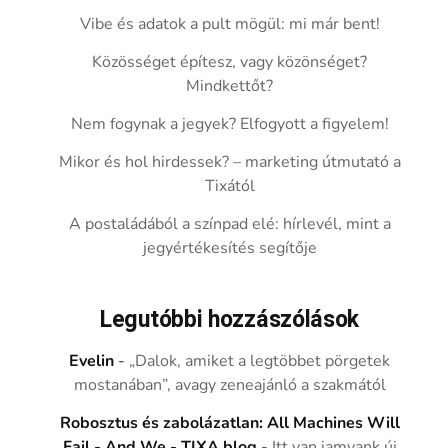
Vibe és adatok a pult mögül: mi már bent!
Közösséget építesz, vagy közönséget?
Mindkettőt?
Nem fogynak a jegyek? Elfogyott a figyelem!
Mikor és hol hirdessek? – marketing útmutató a
Tixától
A postaládából a színpad elé: hírlevél, mint a
jegyértékesítés segítője
Legutóbbi hozzászólások
Evelin
-
„Dalok, amiket a legtöbbet pörgetek
mostanában”, avagy zeneajánló a szakmától
Robosztus és zabolázatlan: All Machines Will
Fail - And We - TIXA blog
-
Itt van iamyank új