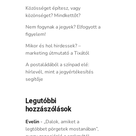
Közösséget építesz, vagy
közönséget? Mindkettőt?
Nem fogynak a jegyek? Elfogyott a
figyelem!
Mikor és hol hirdessek? –
marketing útmutató a Tixától
A postaládából a színpad elé:
hírlevél, mint a jegyértékesítés
segítője
Legutóbbi
hozzászólások
Evelin
-
„Dalok, amiket a
legtöbbet pörgetek mostanában”,