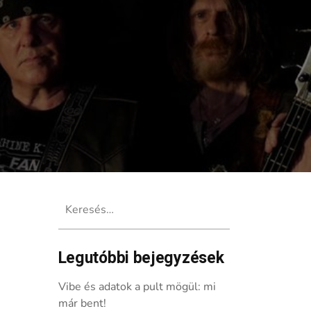
Keresés:
Legutóbbi bejegyzések
aratonon!
Vibe és adatok a pult mögül: mi
már bent!