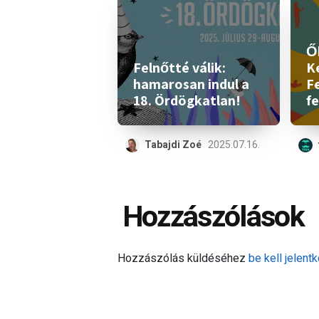
Ők
Felnőtté válik:
K
hamarosan indul a
Fe
18. Ördögkatlan!
fe
Tabajdi Zoé
2025.07.16.
Hozzászólások
Hozzászólás küldéséhez
be kell jelentk