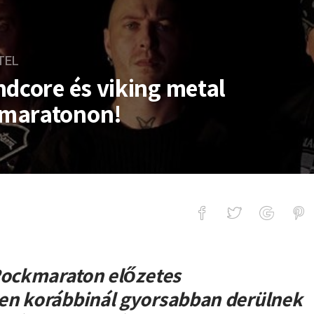
TEL
ndcore és viking metal
kmaratonon!
és viking metal kuriózumok a Rockm
 Rockmaraton előzetes
en korábbinál gyorsabban derülnek