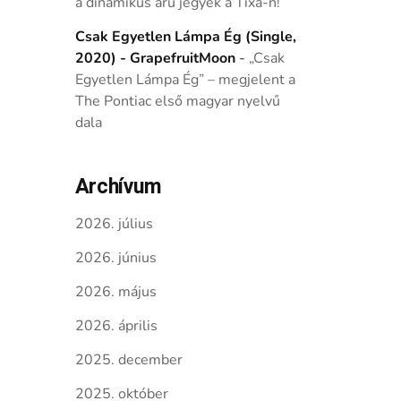
a dinamikus árú jegyek a Tixa-n!
Csak Egyetlen Lámpa Ég (Single,
2020) - GrapefruitMoon
-
„Csak
Egyetlen Lámpa Ég” – megjelent a
The Pontiac első magyar nyelvű
dala
Archívum
2026. július
2026. június
2026. május
2026. április
2025. december
2025. október