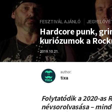
FESZTIVÁL AJÁNLÓ
JEGYELŐVÉ
Hardcore punk, gri
kuriózumok a Roc
2019.10.21.
author:
tixa
Hardcore punk, grindcore 
Folytatódik a 2020-as
névsorolvasása – mind