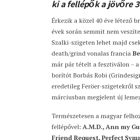
ki a fellépők a jövőre 3
Érkezik a közel 40 éve létező b
évek során semmit nem veszítet
Szalki-szigeten lehet majd csek
death/grind vonalas francia
Be
már pár tételt a fesztiválon – 
borítót Borbás Robi (Grindesign
eredetileg Feröer-szigetekről
márciusban megjelent új lemez 
Természetesen a magyar felhoza
fellépővel:
A.M.D., Ann my Gua
Friend Request, Perfect Symm