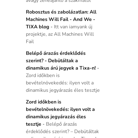
avagy zeneajánló a szakmától
Robosztus és zabolázatlan: All
Machines Will Fail - And We -
TIXA blog
-
Itt van iamyank új
projektje, az All Machines Will
Fail
Belépő árazás érdeklődés
szerint? - Debütáltak a
dinamikus árú jegyek a Tixa-n!
-
Zord időkben is
bevételnövekedés: ilyen volt a
dinamikus jegyárazás éles tesztje
Zord időkben is
bevételnövekedés: ilyen volt a
dinamikus jegyárazás éles
tesztje
-
Belépő árazás
érdeklődés szerint? – Debütáltak