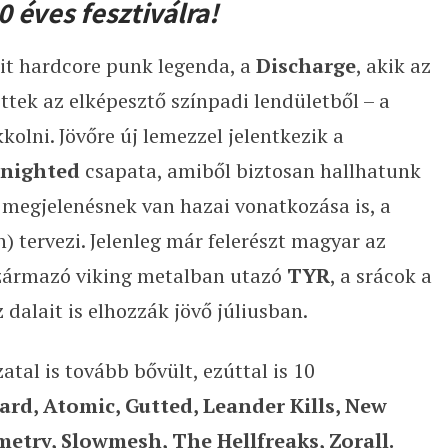
0 éves fesztiválra!
rit hardcore punk legenda, a
Discharge
, akik az
tek az elképesztő színpadi lendületből – a
kolni. Jövőre új lemezzel jelentkezik a
nighted
csapata, amiből biztosan hallhatunk
a megjelenésnek van hazai vonatkozása is, a
) tervezi. Jelenleg már felerészt magyar az
 származó viking metalban utazó
TYR
, a srácok a
dalait is elhozzák jövő júliusban.
tal is tovább bővült, ezúttal is 10
rd, Atomic, Gutted, Leander Kills, New
etry, Slowmesh, The Hellfreaks, Zorall.