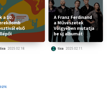
 a 10.
A Franz Ferdinand
erekdomb
a Művészetek
sztivál első
Völgyében mutatja
llépői
be új albumát
tixa
2025.02.18.
tixa
2025.02.11.
ezni
.