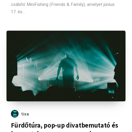
csábító MiniFishing (Friends & Family), amelyet június
17. és...
tixa
Fürdőtúra, pop-up divatbemutató és