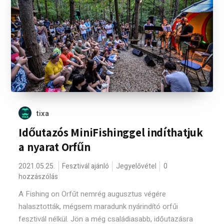
tixa
Időutazós MiniFishinggel indíthatjuk
a nyarat Orfűn
2021.05.25.
Fesztivál ajánló
Jegyelővétel
0
hozzászólás
A Fishing on Orfűt nemrég augusztus végére
halasztották, mégsem maradunk nyárindító orfűi
fesztivál nélkül. Jön a még családiasabb, időutazásra