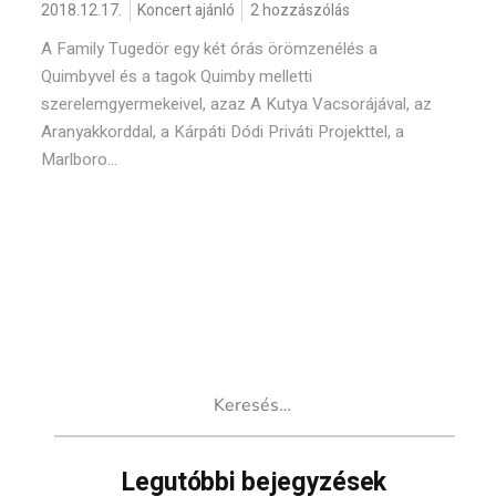
2018.12.17.
Koncert ajánló
2 hozzászólás
A Family Tugedör egy két órás örömzenélés a
Quimbyvel és a tagok Quimby melletti
szerelemgyermekeivel, azaz A Kutya Vacsorájával, az
Aranyakkorddal, a Kárpáti Dódi Priváti Projekttel, a
Marlboro...
Keresés:
Legutóbbi bejegyzések