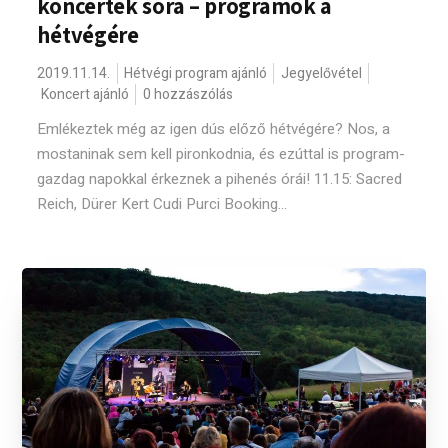
koncertek sora – programok a
hétvégére
2019.11.14.
Hétvégi program ajánló
Jegyelővétel
Koncert ajánló
0 hozzászólás
Emlékeztek még az igen dús előző hétvégére? Nos, a
mostaninak sem kell pironkodnia, és ezúttal is program-
gazdag napokkal érkeznek a pihenés órái! 11.15: Sacred
Reich, Dürer Kert Cudi Purci Booking...