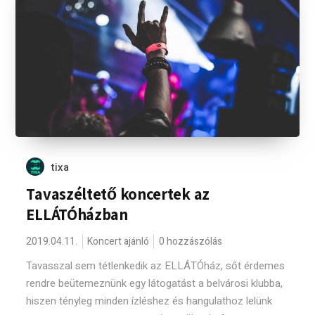
tixa
Tavaszéltető koncertek az
ELLÁTÓházban
2019.04.11.
Koncert ajánló
0 hozzászólás
Tavasszal sem tétlenkedik az ELLÁTÓház, sőt érdemes
rendre beütemeznünk egy látogatást a belvárosi klubba,
hiszen tényleg minden ízléshez és hangulathoz lelünk