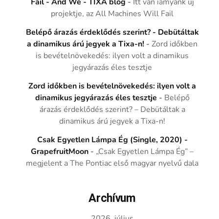
Fail - And We - TIXA blog
-
Itt van iamyank új
projektje, az All Machines Will Fail
Belépő árazás érdeklődés szerint? - Debütáltak
a dinamikus árú jegyek a Tixa-n!
-
Zord időkben
is bevételnövekedés: ilyen volt a dinamikus
jegyárazás éles tesztje
Zord időkben is bevételnövekedés: ilyen volt a
dinamikus jegyárazás éles tesztje
-
Belépő
árazás érdeklődés szerint? – Debütáltak a
dinamikus árú jegyek a Tixa-n!
Csak Egyetlen Lámpa Ég (Single, 2020) -
GrapefruitMoon
-
„Csak Egyetlen Lámpa Ég” –
megjelent a The Pontiac első magyar nyelvű dala
Archívum
2026. július