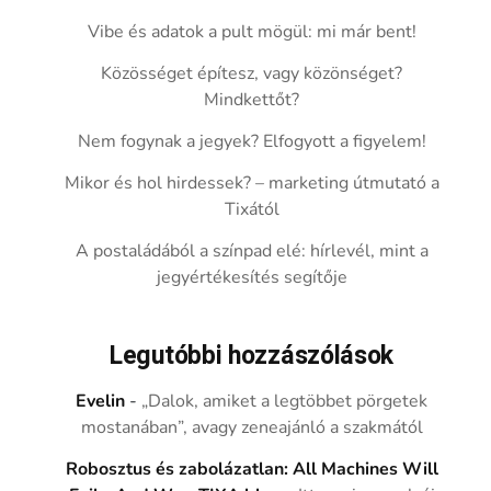
Vibe és adatok a pult mögül: mi már bent!
Közösséget építesz, vagy közönséget?
Mindkettőt?
Nem fogynak a jegyek? Elfogyott a figyelem!
Mikor és hol hirdessek? – marketing útmutató a
Tixától
A postaládából a színpad elé: hírlevél, mint a
jegyértékesítés segítője
Legutóbbi hozzászólások
Evelin
-
„Dalok, amiket a legtöbbet pörgetek
mostanában”, avagy zeneajánló a szakmától
Robosztus és zabolázatlan: All Machines Will