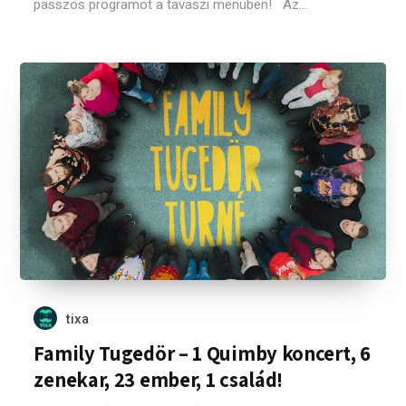
passzos programot a tavaszi menüben! Az...
tixa
Family Tugedör – 1 Quimby koncert, 6
zenekar, 23 ember, 1 család!