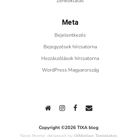
Zeneoktatás
Meta
Bejelentkezés
Bejegyzések hírcsatorna
Hozzászólások hírcsatorna
WordPress Magyarország
Copyright ©2026 TIXA blog
Neori theme, designed by
litMotion Templates