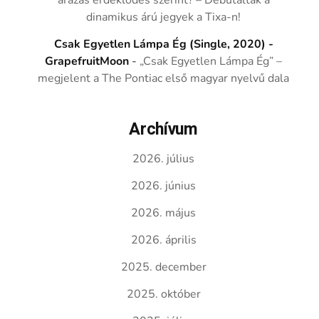
árazás érdeklődés szerint? – Debütáltak a
dinamikus árú jegyek a Tixa-n!
Csak Egyetlen Lámpa Ég (Single, 2020) -
GrapefruitMoon
-
„Csak Egyetlen Lámpa Ég” –
megjelent a The Pontiac első magyar nyelvű dala
Archívum
2026. július
2026. június
2026. május
2026. április
2025. december
2025. október