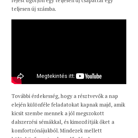
fejest ugorjon egy teljesen új csapattal egy
teljesen új számba.
További érdekesség, hogy a résztvevők a nap
elején különféle feladatokat kapnak majd, amik
kicsit szembe mennek a jól megszokott
dalszerzési sémákkal, és kimozdítják őket a
komfortzónájukból. Mindezek mellett