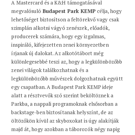
A Mastercard és a K&H támogatásával
megvalósuló
Budapest Park KEMP
célja, hogy
lehetőséget biztosítson a feltörekvő vagy csak
szimplán alkotni vágyó zenészek, előadók,
producerek számára, hogy egy izgalmas,
inspiráló, kifejezetten zenei környezetben
írjanak új dalokat. Az alkotótábort még
különlegesebbé teszi az, hogy a legkülönbözőbb
zenei világok találkozhatnak és a
legkülönbözőbb művészek dolgozhatnak együtt
egy csapatban. A Budapest Park KEMP ideje
alatt a résztvevők szó szerint beköltöznek a
Parkba, a nappali programoknak elsősorban a
backstage-ben biztosítanak helyszínt, de az
öltözőkön kívül az skyboxokat is úgy alakítják
majd át, hogy azokban a táborozók négy napig