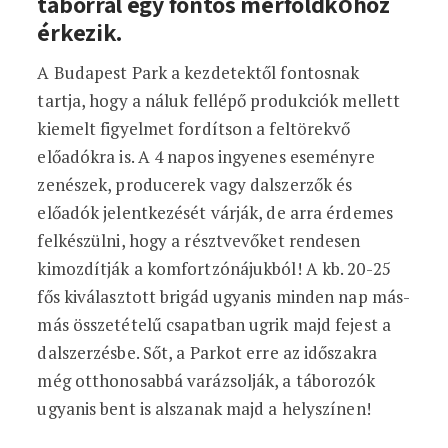
táborral egy fontos mérföldkőhöz
érkezik.
A Budapest Park a kezdetektől fontosnak
tartja, hogy a náluk fellépő produkciók mellett
kiemelt figyelmet fordítson a feltörekvő
előadókra is. A 4 napos ingyenes eseményre
zenészek, producerek vagy dalszerzők és
előadók jelentkezését várják, de arra érdemes
felkészülni, hogy a résztvevőket rendesen
kimozdítják a komfortzónájukból! A kb. 20-25
fős kiválasztott brigád ugyanis minden nap más-
más összetételű csapatban ugrik majd fejest a
dalszerzésbe. Sőt, a Parkot erre az időszakra
még otthonosabbá varázsolják, a táborozók
ugyanis bent is alszanak majd a helyszínen!