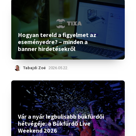
Hogyan tereld a figyelmet az
eseményedre? – minden a
banner hirdetésekről
Tabajdi Zoé
2026.05.22.
Vár a nyár legbulisabb bükfürdői
hétvégéje: a Bükfürdő Live
Weekend 2026