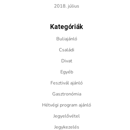
2018. július
Kategóriák
Buliajánló
Családi
Divat
Egyéb
Fesztivál ajánló
Gasztronómia
Hétvégi program ajánló
Jegyelővétel
Jegykezelés