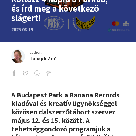
és írd meg a következő
slágert!
2025.03.19.
author:
Tabajdi Zoé
Költözz 4 napra a Parkba, és írd meg a 
A Budapest Park a Banana Records
kiadóval és kreatív ügynökséggel
közösen dalszerzőtábort szervez
május 12. és 15. között. A
tehetséggondozó programjuk a