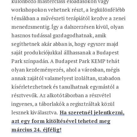
különböző masterclass előadásokon vagy
workshopokon vehetnek részt, a legkülönfélébb
témákban a művészeti terápiától kezdve a zenei
menedzsmentig. Így a dalszerzésen kívül, olyan
hasznos tudással gazdagodhatnak, amik
segíthetnek akár abban is, hogy egyszer majd
saját produkciójukkal állhassanak a Budapest
Park színpadán. A Budapest Park KEMP tehát
olyan kezdeményezés, ahol a városban, mégis
annak zajától valamelyest izoláltan, szabadon
kísérletezhetnek és tanulhatnak egymástól a
résztvevők. Az alkotótáborban a részvétel
ingyenes, a táborlakók a regisztráltak közül
lesznek kiválasztva.
Ha szeretnél jelentkezni,
azt egy form kitöltésével teheted meg
március 24. éjfélig!