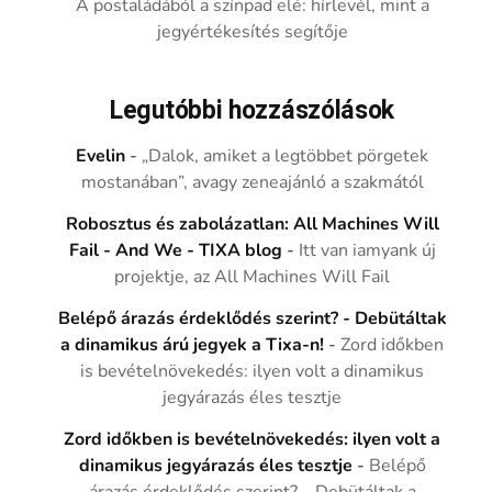
A postaládából a színpad elé: hírlevél, mint a
jegyértékesítés segítője
Legutóbbi hozzászólások
Evelin
-
„Dalok, amiket a legtöbbet pörgetek
mostanában”, avagy zeneajánló a szakmától
Robosztus és zabolázatlan: All Machines Will
Fail - And We - TIXA blog
-
Itt van iamyank új
projektje, az All Machines Will Fail
Belépő árazás érdeklődés szerint? - Debütáltak
a dinamikus árú jegyek a Tixa-n!
-
Zord időkben
is bevételnövekedés: ilyen volt a dinamikus
jegyárazás éles tesztje
Zord időkben is bevételnövekedés: ilyen volt a
dinamikus jegyárazás éles tesztje
-
Belépő