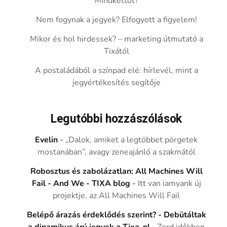
Mindkettőt?
Nem fogynak a jegyek? Elfogyott a figyelem!
Mikor és hol hirdessek? – marketing útmutató a
Tixától
A postaládából a színpad elé: hírlevél, mint a
jegyértékesítés segítője
Legutóbbi hozzászólások
Evelin
-
„Dalok, amiket a legtöbbet pörgetek
mostanában”, avagy zeneajánló a szakmától
Robosztus és zabolázatlan: All Machines Will
Fail - And We - TIXA blog
-
Itt van iamyank új
projektje, az All Machines Will Fail
Belépő árazás érdeklődés szerint? - Debütáltak