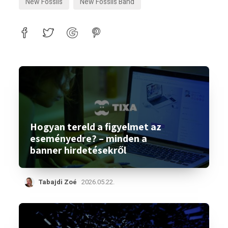
New Fossils
New Fossils Band
Hogyan tereld a figyelmet az
eseményedre? – minden a
banner hirdetésekről
Tabajdi Zoé
2026.05.22.