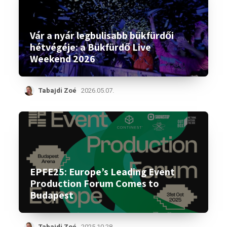
Vár a nyár legbulisabb bükfürdői
hétvégéje: a Bükfürdő Live
Weekend 2026
Tabajdi Zoé
2026.05.07.
EPFE25: Europe’s Leading Event
Production Forum Comes to
Budapest
Tabajdi Zoé
2025.10.28.