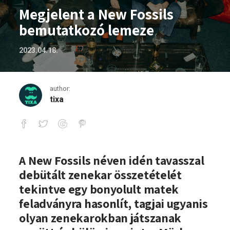
Megjelent a New Fossils
bemutatkozó lemeze
2023.04.18.
author:
tixa
Megjelent a New Fossils bemutatkozó 
A New Fossils néven idén tavasszal
debütált zenekar összetételét
tekintve egy bonyolult matek
feladványra hasonlít, tagjai ugyanis
olyan zenekarokban játszanak