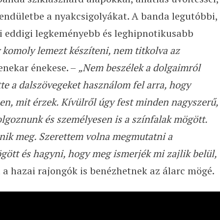
endületbe a nyakcsigolyákat. A banda legutóbbi,
mi eddigi legkeményebb és leghipnotikusabb
 komoly lemezt készíteni, nem titkolva az
zenekar énekese. –
„Nem beszélek a dolgaimról
te a dalszövegeket használom fel arra, hogy
n, mit érzek. Kívülről úgy fest minden nagyszerű,
olgoznunk és személyesen is a színfalak mögött.
enik meg. Szerettem volna megmutatni a
ött és hagyni, hogy meg ismerjék mi zajlik belül,
a hazai rajongók is benézhetnek az álarc mögé.