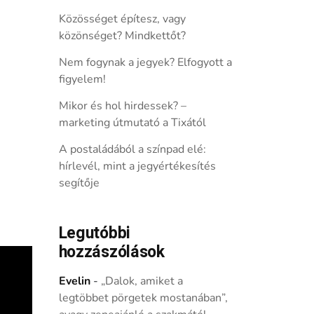
Közösséget építesz, vagy
közönséget? Mindkettőt?
Nem fogynak a jegyek? Elfogyott a
figyelem!
Mikor és hol hirdessek? –
marketing útmutató a Tixától
A postaládából a színpad elé:
hírlevél, mint a jegyértékesítés
segítője
Legutóbbi
hozzászólások
Evelin
-
„Dalok, amiket a
legtöbbet pörgetek mostanában”,