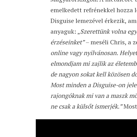
emelkedett refrénekkel hozza l
Disguise lemezével érkezik, a
anyaguk: „
Szerettünk volna egy
érzéseinket”
– meséli Chris, a 
online vagy nyilvánosan. Helyet
elmondjam mi zajlik az életembe
de nagyon sokat kell közösen d
Most minden a Disguise-on jel
rajongóknak mi van a maszk mög
ne csak a külsőt ismerjék.”
Most 