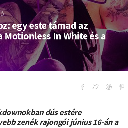
LÓ
oz: egy este támad az
 Motionless In White és a
este támad az August Burns Red, a M
akdownokban dús estére
ebb zenék rajongói június 16-án a