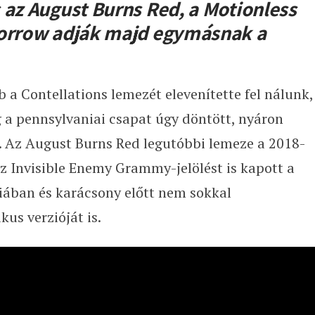
s az August Burns Red, a Motionless
morrow adják majd egymásnak a
 a Contellations lemezét elevenítette fel nálunk,
g a pennsylvaniai csapat úgy döntött, nyáron
a. Az August Burns Red legutóbbi lemeze a 2018-
 Invisible Enemy Grammy-jelölést is kapott a
iában és karácsony előtt nem sokkal
us verzióját is.