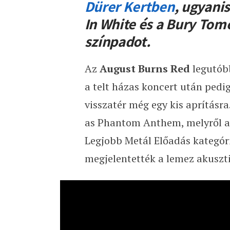
Dürer Kertben
, ugyani
In White és a Bury To
színpadot.
Az
August
Burns Red
legutóbb
a telt házas koncert után pedi
visszatér még egy kis aprításr
as Phantom Anthem, melyről az
Legjobb Metál Előadás kategór
megjelentették a lemez akusztik