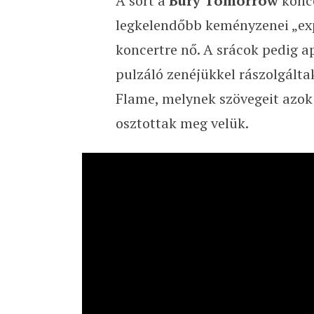
A sort a
Bury Tomorrow
konce
legkelendőbb keményzenei „exp
koncertre nő. A srácok pedig 
pulzáló zenéjükkel rászolgálta
Flame, melynek szövegeit azok 
osztottak meg velük.