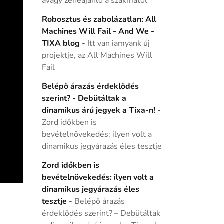
avagy zeneajánló a szakmától
Robosztus és zabolázatlan: All
Machines Will Fail - And We -
TIXA blog
-
Itt van iamyank új
projektje, az All Machines Will
Fail
Belépő árazás érdeklődés
szerint? - Debütáltak a
dinamikus árú jegyek a Tixa-n!
-
Zord időkben is
bevételnövekedés: ilyen volt a
dinamikus jegyárazás éles tesztje
Zord időkben is
bevételnövekedés: ilyen volt a
dinamikus jegyárazás éles
tesztje
-
Belépő árazás
érdeklődés szerint? – Debütáltak