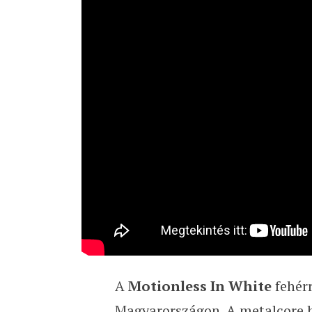
A
Motionless In White
fehér
Magyarországon. A metalcore ba