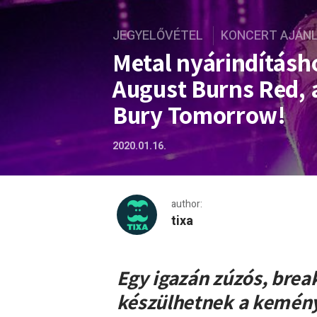
JEGYELŐVÉTEL
KONCERT AJÁN
Metal nyárindításh
August Burns Red, a
Bury Tomorrow!
2020.01.16.
author:
tixa
Metal nyárindításhoz: egy 
Egy igazán zúzós, bre
készülhetnek a kemény