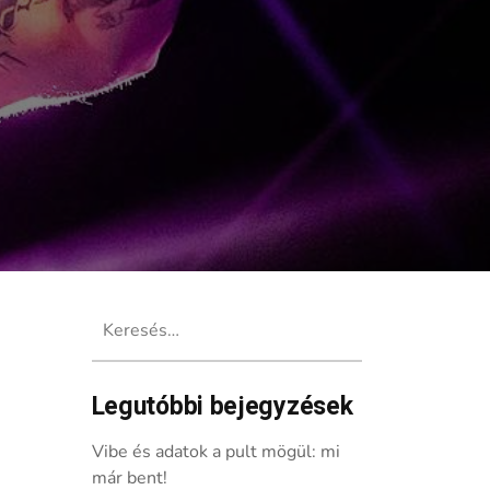
Keresés:
Legutóbbi bejegyzések
otionless In White és a Bury Tomorr
Vibe és adatok a pult mögül: mi
már bent!