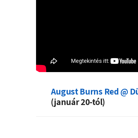
August Burns Red @ Dü
(január 20-tól)