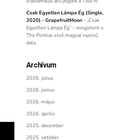
a dinamikus árú jegyek a Tixa-n!
Csak Egyetlen Lámpa Ég (Single,
2020) - GrapefruitMoon
-
„Csak
Egyetlen Lámpa Ég” – megjelent a
The Pontiac első magyar nyelvű
dala
Archívum
2026. július
2026. június
2026. május
2026. április
2025. december
2025. október