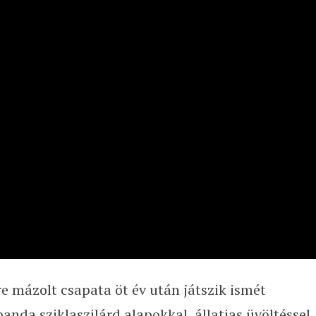
re mázolt csapata öt év után játszik ismét
nda sziklaszilárd alapokkal, állatias üvöltéssel,