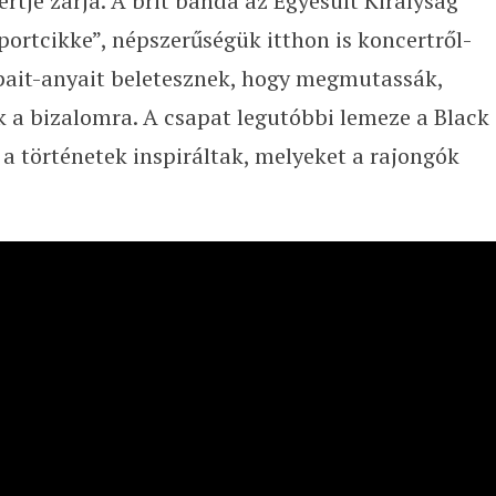
rtje zárja. A brit banda az Egyesült Királyság
ortcikke”, népszerűségük itthon is koncertről-
apait-anyait beletesznek, hogy megmutassák,
k a bizalomra. A csapat legutóbbi lemeze a Black
a történetek inspiráltak, melyeket a rajongók