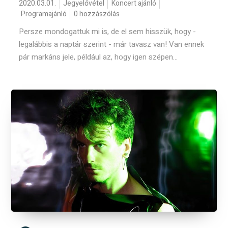
2020.03.01.
Jegyelővétel
Koncert ajánló
Programajánló
0 hozzászólás
Persze mondogattuk mi is, de el sem hisszük, hogy -
legalábbis a naptár szerint - már tavasz van! Van ennek
pár markáns jele, például az, hogy igen szépen...