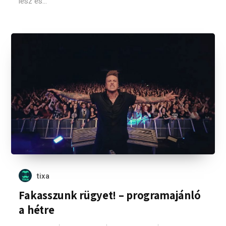
lesz és...
tixa
Fakasszunk rügyet! – programajánló
a hétre