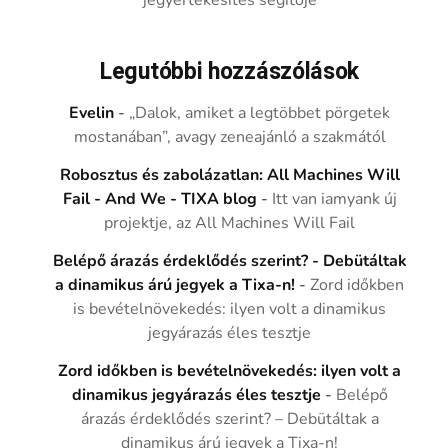
jegyértékesítés segítője
Legutóbbi hozzászólások
Evelin
-
„Dalok, amiket a legtöbbet pörgetek
mostanában”, avagy zeneajánló a szakmától
Robosztus és zabolázatlan: All Machines Will
Fail - And We - TIXA blog
-
Itt van iamyank új
projektje, az All Machines Will Fail
Belépő árazás érdeklődés szerint? - Debütáltak
a dinamikus árú jegyek a Tixa-n!
-
Zord időkben
is bevételnövekedés: ilyen volt a dinamikus
jegyárazás éles tesztje
Zord időkben is bevételnövekedés: ilyen volt a
dinamikus jegyárazás éles tesztje
-
Belépő
árazás érdeklődés szerint? – Debütáltak a
dinamikus árú jegyek a Tixa-n!