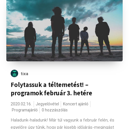
tixa
Folytassuk a téltemetést! –
programok február 3. hetére
2020.02.16.
Jegyelővétel
Koncert ajánló
Programajánló
0 hozzászólás
Haladunk-haladunk! Már túl vagyunk a február felén, és
egyelőre úgy tűnik, hogy pár kisebb időjárás-megingást