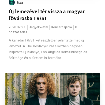
tixa
Új lemezével tér vissza a magyar
fővárosba TR/ST
2020.02.27.
Jegyelővétel
Koncert ajánló
0
hozzászólás
A kanadai TR/ST két részletben jelentette meg új
lemezét. A The Destroyer írása közben nagyban
inspirálta új lakhelye, Los Angeles sokszínűsége és
őrültsége és a türelem is formálta...