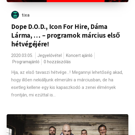
tixa
Dope D.O.D., Icon For Hire, Dáma
Lárma, … – programok március első
hétvégéjére!
2020.03.05.
Jegyelővétel
Koncert ajánló
Programajánló
0 hozzászólás
Hja, az első tavaszi hétvége...! Megannyi lehetőség akad,
hogy illően nekiálljunk elmerülni a márciusban, de ha
esetleg kellene egy kis kapaszkodó a zenei élmények
frontján, mi ezúttal is...