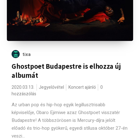
tixa
Ghostpoet Budapestre is elhozza új
albumát
2020.03.13.
Jegyelővétel
Koncert ajánló
0
hozzászólás
Az urban pop és hip-hop egyik legillusztrisabb
képviselője, Obaro Ejimiwe azaz Ghostpoet visszatér
Budapestre! A többszörösen is Mercury-díjra jelölt
előadó és trio-hop gyökerű, egyedi stílusa október 27-én
veszi...