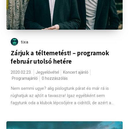
tixa
Zárjuk a téltemetést! – programok
február utolsó hetére
2020.02.23.
Jegyelővétel
Koncert ajánló
Programajánló
0 hozzászólás
Nem semmi ugye? alig pislogtunk párat és már rá is
rúghatjuk az ajtót a tavaszra! Igaz egyébként sem
fagytunk oda a klubok lépcsőjére a cidritől, de azért a...