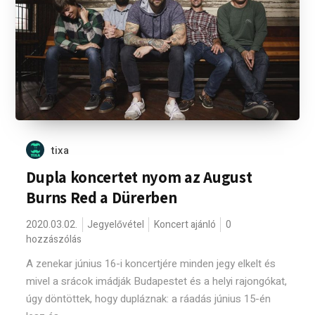
tixa
Dupla koncertet nyom az August
Burns Red a Dürerben
2020.03.02.
Jegyelővétel
Koncert ajánló
0
hozzászólás
A zenekar június 16-i koncertjére minden jegy elkelt és
mivel a srácok imádják Budapestet és a helyi rajongókat,
úgy döntöttek, hogy dupláznak: a ráadás június 15-én