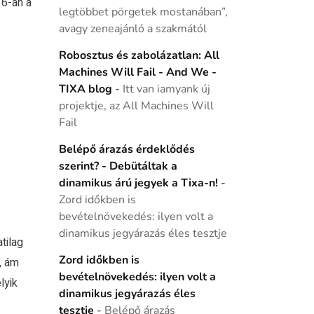
16-án a
legtöbbet pörgetek mostanában”,
avagy zeneajánló a szakmától
Robosztus és zabolázatlan: All
Machines Will Fail - And We -
TIXA blog
-
Itt van iamyank új
projektje, az All Machines Will
Fail
Belépő árazás érdeklődés
szerint? - Debütáltak a
dinamikus árú jegyek a Tixa-n!
-
Zord időkben is
bevételnövekedés: ilyen volt a
dinamikus jegyárazás éles tesztje
tilag
Zord időkben is
, ám
bevételnövekedés: ilyen volt a
lyik
dinamikus jegyárazás éles
tesztje
-
Belépő árazás