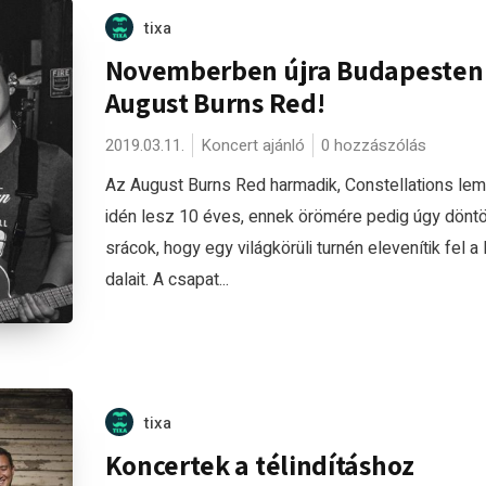
tixa
Novemberben újra Budapesten
August Burns Red!
2019.03.11.
Koncert ajánló
0 hozzászólás
Az August Burns Red harmadik, Constellations le
idén lesz 10 éves, ennek örömére pedig úgy döntö
srácok, hogy egy világkörüli turnén elevenítik fel a
dalait. A csapat...
tixa
Koncertek a télindításhoz