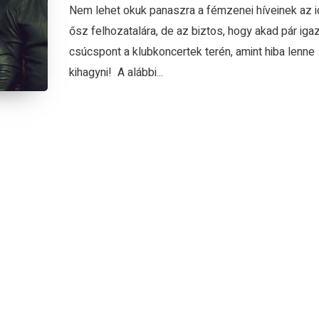
Nem lehet okuk panaszra a fémzenei híveinek az i
ősz felhozatalára, de az biztos, hogy akad pár igaz
csúcspont a klubkoncertek terén, amint hiba lenne
kihagyni! A alábbi...