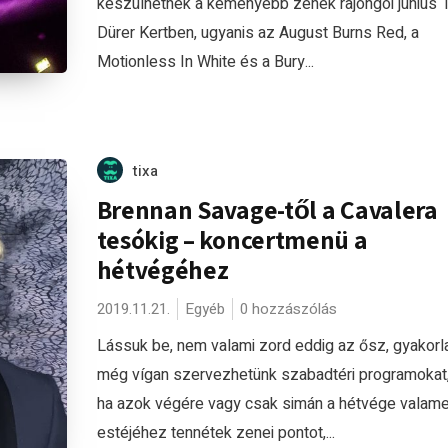
készülhetnek a keményebb zenék rajongói június 
Dürer Kertben, ugyanis az August Burns Red, a
Motionless In White és a Bury...
tixa
Brennan Savage-től a Cavalera
tesókig – koncertmenü a
hétvégéhez
2019.11.21.
Egyéb
0 hozzászólás
Lássuk be, nem valami zord eddig az ősz, gyakorla
még vígan szervezhetünk szabadtéri programokat
ha azok végére vagy csak simán a hétvége valame
estéjéhez tennétek zenei pontot,...