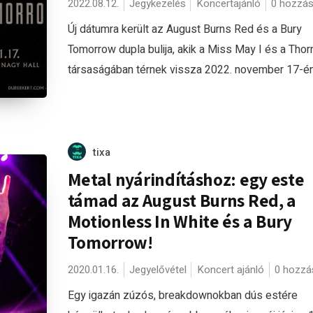
2022.08.12.
Jegykezelés
Koncertajánló
0 hozzás
Új dátumra került az August Burns Red és a Bury
Tomorrow dupla bulija, akik a Miss May I és a Thorn
társaságában térnek vissza 2022. november 17-én 
tixa
Metal nyárindításhoz: egy este
támad az August Burns Red, a
Motionless In White és a Bury
Tomorrow!
2020.01.16.
Jegyelővétel
Koncert ajánló
0 hozzá
Egy igazán zúzós, breakdownokban dús estére