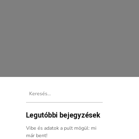
Keresés:
Legutóbbi bejegyzések
ott a jótékonysági streamhez
Vibe és adatok a pult mögül: mi
már bent!