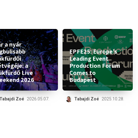
r a nyár
egbulisabb
EPFE25: Europe’s
ükfürdői
Leading Event
étvégéje: a
Production Forum
ükfürdő Live
Comes to
eekend 2026
Budapest
Tabajdi Zoé
2026.05.07.
Tabajdi Zoé
2025.10.28.