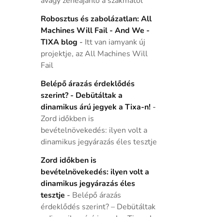
avagy zeneajánló a szakmától
Robosztus és zabolázatlan: All
Machines Will Fail - And We -
TIXA blog
-
Itt van iamyank új
projektje, az All Machines Will
Fail
Belépő árazás érdeklődés
szerint? - Debütáltak a
dinamikus árú jegyek a Tixa-n!
-
Zord időkben is
bevételnövekedés: ilyen volt a
dinamikus jegyárazás éles tesztje
Zord időkben is
bevételnövekedés: ilyen volt a
dinamikus jegyárazás éles
tesztje
-
Belépő árazás
érdeklődés szerint? – Debütáltak