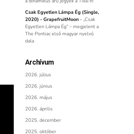
a dinamikus árú jegyek a Tixa-n!
Csak Egyetlen Lámpa Ég (Single,
2020) - GrapefruitMoon
-
„Csak
Egyetlen Lámpa Ég” – megjelent a
The Pontiac első magyar nyelvű
dala
Archívum
2026. július
2026. június
2026. május
2026. április
2025. december
2025. október