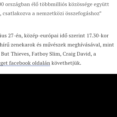
100 országban élő többmilliós közössége együtt
t, csatlakozva a nemzetközi összefogáshoz”
s 27-én, közép-európai idő szerint 17.30-kor
ghírű zenekarok és művészek meghívásával, mint
But Thieves, Fatboy Slim, Craig David, a
iget facebook oldalán
követhetjük.