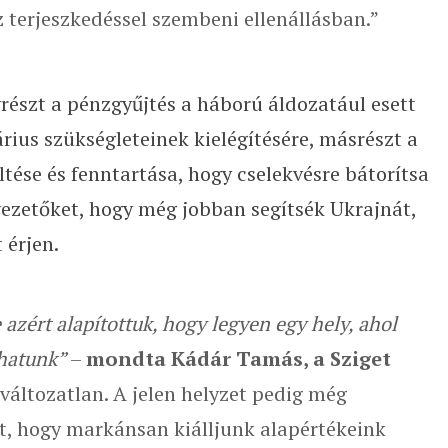
 terjeszkedéssel szembeni ellenállásban.”
yrészt a pénzgyűjtés a háború áldozatául esett
ius szükségleteinek kielégítésére, másrészt a
tése és fenntartása, hogy cselekvésre bátorítsa
ezetőket, hogy még jobban segítsék Ukrajnát,
 érjen.
 azért alapítottuk, hogy legyen egy hely, ahol
zhatunk”
–
mondta Kádár Tamás, a Sziget
s változatlan. A jelen helyzet pedig még
t, hogy markánsan kiálljunk alapértékeink