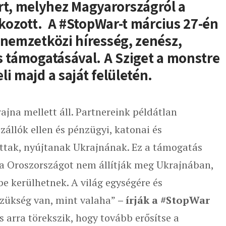
t, melyhez Magyarországról a
lakozott. A #StopWar-t március 27-én
 nemzetközi híresség, zenész,
s támogatásával. A Sziget a monstre
i majd a saját felületén.
rajna mellett áll. Partnereink példátlan
állók ellen és pénzügyi, katonai és
ttak, nyújtanak Ukrajnának. Ez a támogatás
 ha Oroszországot nem állítják meg Ukrajnában,
e kerülhetnek. A világ egységére és
szükség van, mint valaha”
–
írják a #StopWar
 arra törekszik, hogy tovább erősítse a