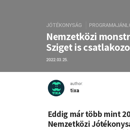
JÓTÉKONYSÁG
PROGRAMAJÁNL
Nemzetközi monstre
Sziget is csatlakoz
2022.03.25.
author:
tixa
Nemzetközi monstre koncert
Eddig már több mint 20
Nemzetközi Jótékonysá