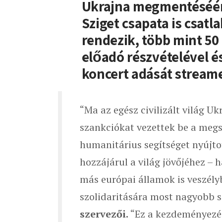
Ukrajna megmentéséér
Sziget csapata is csat
rendezik, több mint 50
előadó részvételével é
koncert adását streamel
“Ma az egész civilizált világ Uk
szankciókat vezettek be a megsz
humanitárius segítséget nyújto
hozzájárul a világ jövőjéhez –
más európai államok is veszélyb
szolidaritására most nagyobb 
szervezői.
“Ez a kezdeményezés