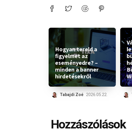
Vá
Hogyan tereld a
l
figyelmet az
b
eseményedre? –
h
minden a banner
B
hirdetésekről
W
Tabajdi Zoé
2026.05.22.
Hozzászólások