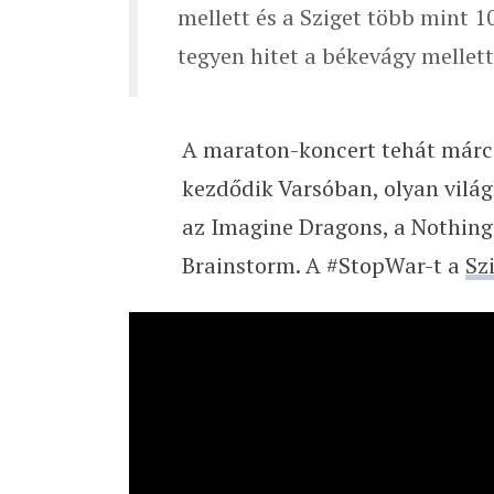
mellett és a Sziget több mint 
tegyen hitet a békevágy mellet
A maraton-koncert tehát márciu
kezdődik Varsóban, olyan vilá
az Imagine Dragons, a Nothing 
Brainstorm. A #StopWar-t a
Sz