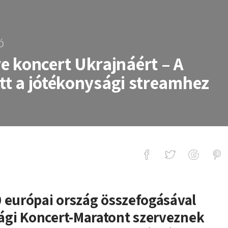
Ó
 koncert Ukrajnáért – A
ott a jótékonysági streamhez
 Ukrajnáért – A Sziget is csatlakoz
 európai ország összefogásával
gi Koncert-Maratont szerveznek