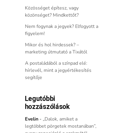
Közösséget építesz, vagy
közönséget? Mindkettőt?
Nem fogynak a jegyek? Elfogyott a
figyelem!
Mikor és hol hirdessek? –
marketing útmutató a Tixától
A postaládából a színpad elé:
hírlevél, mint a jegyértékesítés
segítője
Legutóbbi
hozzászólások
Evelin
-
„Dalok, amiket a
legtöbbet pörgetek mostanában”,