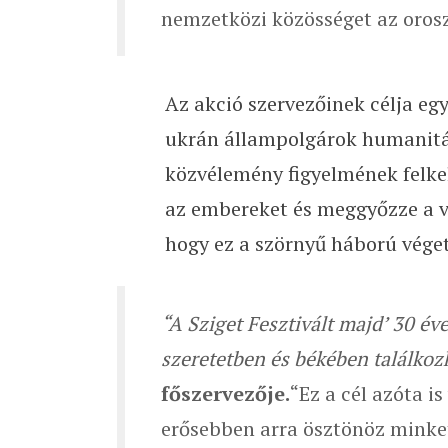
nemzetközi közösséget az orosz
Az akció szervezőinek célja eg
ukrán állampolgárok humanitár
közvélemény figyelmének felkel
az embereket és meggyőzze a v
hogy ez a szörnyű háború véget
“A Sziget Fesztivált majd’ 30 éve
szeretetben és békében találko
főszervezője.
“Ez a cél azóta i
erősebben arra ösztönöz minke