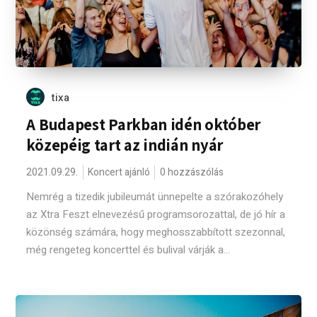
tixa
A Budapest Parkban idén október
közepéig tart az indián nyár
2021.09.29.
Koncert ajánló
0 hozzászólás
Nemrég a tizedik jubileumát ünnepelte a szórakozóhely
az Xtra Feszt elnevezésű programsorozattal, de jó hír a
közönség számára, hogy meghosszabbított szezonnal,
még rengeteg koncerttel és bulival várják a...