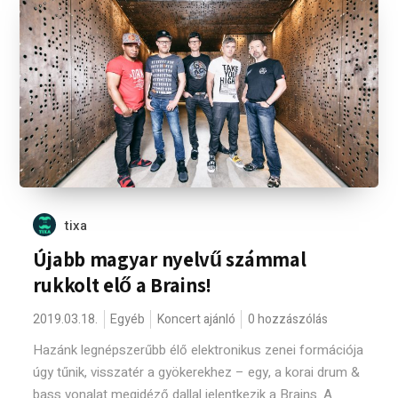
tixa
Újabb magyar nyelvű számmal
rukkolt elő a Brains!
2019.03.18.
Egyéb
Koncert ajánló
0 hozzászólás
Hazánk legnépszerűbb élő elektronikus zenei formációja
úgy tűnik, visszatér a gyökerekhez – egy, a korai drum &
bass vonalat megidéző dallal jelentkezik a Brains. A