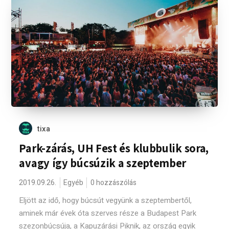
tixa
Park-zárás, UH Fest és klubbulik sora,
avagy így búcsúzik a szeptember
2019.09.26.
Egyéb
0 hozzászólás
Eljött az idő, hogy búcsút vegyünk a szeptembertől,
aminek már évek óta szerves része a Budapest Park
szezonbúcsúja, a Kapuzárási Piknik, az ország egyik