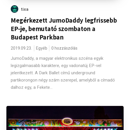
tixa
Megérkezett JumoDaddy legfrissebb
EP-je, bemutató szombaton a
Budapest Parkban
2019.09.23.
Egyéb
0 hozzászólás
JumoDaddy, a magyar elektronikus szcéna egyik
legizgalmasabb karaktere, egy vadonatúj EP-vel
jelentkezett. A Dark Ballet című underground
partikorongon négy szám szerepel, amelyből a címadó
dalhoz egy, a Fekete...