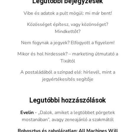
Legutóbbi bejegyzések
Vibe és adatok a pult mögül: mi már bent!
Közösséget építesz, vagy közönséget?
Mindkettőt?
Nem fogynak a jegyek? Elfogyott a figyelem!
Mikor és hol hirdessek? – marketing útmutató a
Tixától
A postaládából a színpad elé: hírlevél, mint a
jegyértékesítés segítője
Legutóbbi hozzászólások
Evelin
-
„Dalok, amiket a legtöbbet pörgetek
mostanában”, avagy zeneajánló a szakmától
Robosztus és zabolázatlan: All Machines Will