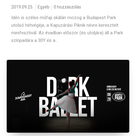
2019.09.25.
Egyéb
0 hozzászólás
Idén is széles műfaji skálán mozog a Budapest Park
utolsó hétvégéje, a Kapuzárási Piknik névre keresztelt
minifesztivál. Az évadban először (és utoljára) áll a Park
színpadára a 30Y és a...