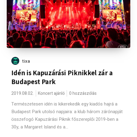
tixa
Idén is Kapuzárási Piknikkel zár a
Budapest Park
2019.08.02.
Koncert ajánló
0 hozzászólás
Természetesen idén is kikerekedik egy kiadós hajrá a
Budapest Park utolsó napjaira: a klub három zárónapját
összefogó Kapuzárási Piknik főszereplői 2019-ben a
30y, a Margaret Island és a...