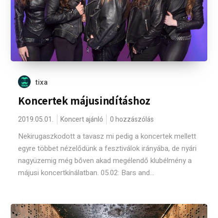
tixa
Koncertek májusindításhoz
2019.05.01.
Koncert ajánló
0 hozzászólás
Nekirugaszkodott a tavasz mi pedig a koncertek mellett
egyre többet nézelődünk a fesztiválok irányába, de nyári
nagyüzemig még bőven akad megélendő klubélmény a
májusi koncertkínálatban. 05.02: Bars and...