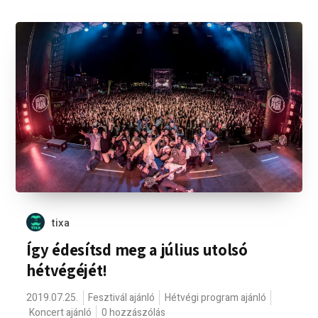
tixa
Így édesítsd meg a július utolsó
hétvégéjét!
2019.07.25.
Fesztivál ajánló
Hétvégi program ajánló
Koncert ajánló
0 hozzászólás