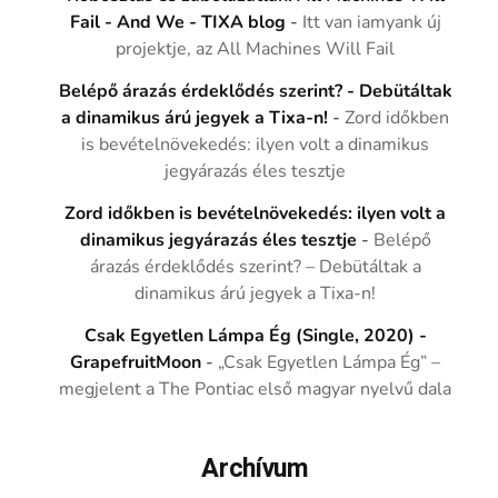
Fail - And We - TIXA blog
-
Itt van iamyank új
projektje, az All Machines Will Fail
Belépő árazás érdeklődés szerint? - Debütáltak
a dinamikus árú jegyek a Tixa-n!
-
Zord időkben
is bevételnövekedés: ilyen volt a dinamikus
jegyárazás éles tesztje
Zord időkben is bevételnövekedés: ilyen volt a
dinamikus jegyárazás éles tesztje
-
Belépő
árazás érdeklődés szerint? – Debütáltak a
dinamikus árú jegyek a Tixa-n!
Csak Egyetlen Lámpa Ég (Single, 2020) -
GrapefruitMoon
-
„Csak Egyetlen Lámpa Ég” –
megjelent a The Pontiac első magyar nyelvű dala
Archívum