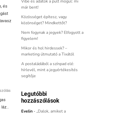
Vibe és adatok a pult mögül: mi
n, és
már bent!
ngást
Közösséget építesz, vagy
 tavasz
közönséget? Mindkettőt?
Nem fogynak a jegyek? Elfogyott a
figyelem!
Mikor és hol hirdessek? –
marketing útmutató a Tixától
A postaládából a színpad elé:
hírlevél, mint a jegyértékesítés
segítője
szólás
Legutóbbi
hozzászólások
gas
láz...
Evelin
-
„Dalok, amiket a