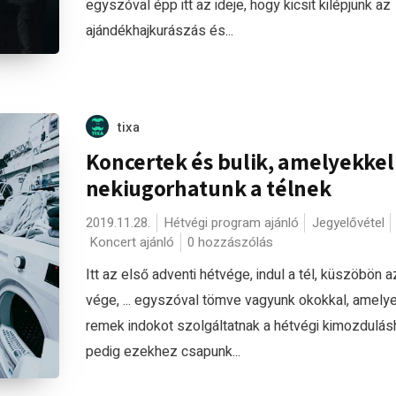
egyszóval épp itt az ideje, hogy kicsit kilépjünk az
ajándékhajkurászás és...
tixa
Koncertek és bulik, amelyekkel
nekiugorhatunk a télnek
2019.11.28.
Hétvégi program ajánló
Jegyelővétel
Koncert ajánló
0 hozzászólás
Itt az első adventi hétvége, indul a tél, küszöbön a
vége, ... egyszóval tömve vagyunk okokkal, amely
remek indokot szolgáltatnak a hétvégi kimozdulás
pedig ezekhez csapunk...