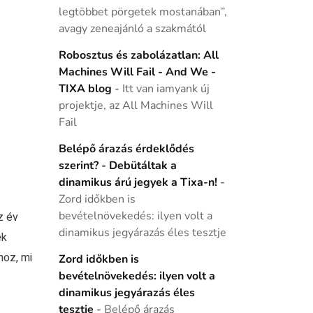
legtöbbet pörgetek mostanában”,
avagy zeneajánló a szakmától
Robosztus és zabolázatlan: All
Machines Will Fail - And We -
TIXA blog
-
Itt van iamyank új
projektje, az All Machines Will
Fail
Belépő árazás érdeklődés
szerint? - Debütáltak a
dinamikus árú jegyek a Tixa-n!
-
Zord időkben is
bevételnövekedés: ilyen volt a
z év
dinamikus jegyárazás éles tesztje
ek
hoz, mi
Zord időkben is
bevételnövekedés: ilyen volt a
dinamikus jegyárazás éles
tesztje
-
Belépő árazás