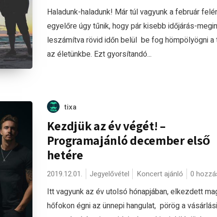
Haladunk-haladunk! Már túl vagyunk a február felé
egyelőre úgy tűnik, hogy pár kisebb időjárás-megi
leszámítva rövid időn belül be fog hömpölyögni a
az életünkbe. Ezt gyorsítandó...
tixa
Kezdjük az év végét! –
Programajánló december első
hetére
2019.12.01.
Jegyelővétel
Koncert ajánló
0 hozzá
Itt vagyunk az év utolsó hónapjában, elkezdett ma
hőfokon égni az ünnepi hangulat, pörög a vásárlási 