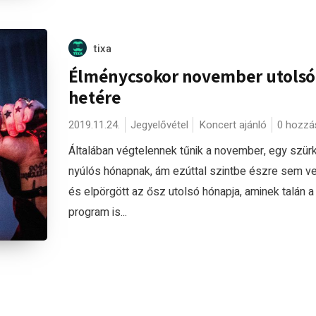
tixa
Élménycsokor november utolsó
hetére
2019.11.24.
Jegyelővétel
Koncert ajánló
0 hozzá
Általában végtelennek tűnik a november, egy szürk
nyúlós hónapnak, ám ezúttal szintbe észre sem ve
és elpörgött az ősz utolsó hónapja, aminek talán a
program is...