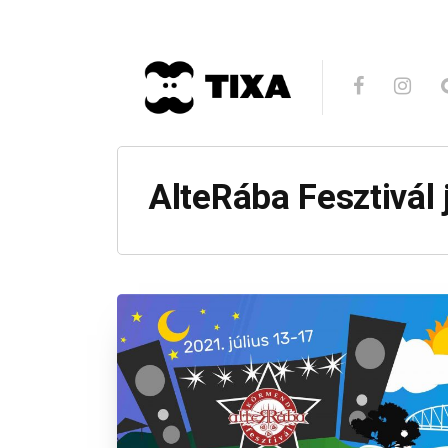
AlteRába Fesztivál