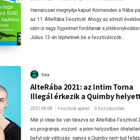
Hamarosan megnyitja kapuit Körmenden a Rába-pa
az 11. AlteRába Fesztivál. Ahogy az elmúlt évekbe
idén is nagy figyelmet fordítanak a jótékonykodásr
Július 13-án léphetnek be a fesztiválozók...
tixa
AlteRába 2021: az Intim Torna
Illegál érkezik a Quimby helyet
2021.06.08.
Fesztivál ajánló
0 hozzászólás
Már jó ideje be van tárazva az AlteRába Fesztivál
es programja, viszont a jelen helyzetben óhatatlan
befut pár változás: sajnos a Quimby nem tud fellép