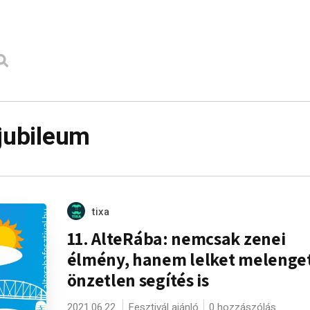
 jubileum
tixa
11. AlteRába: nemcsak zenei
élmény, hanem lelket melenge
önzetlen segítés is
2021.06.22.
Fesztivál ajánló
0 hozzászólás