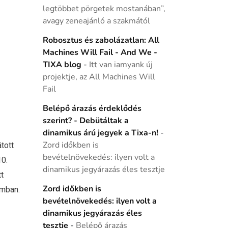
legtöbbet pörgetek mostanában”,
avagy zeneajánló a szakmától
Robosztus és zabolázatlan: All
Machines Will Fail - And We -
TIXA blog
-
Itt van iamyank új
projektje, az All Machines Will
Fail
Belépő árazás érdeklődés
szerint? - Debütáltak a
dinamikus árú jegyek a Tixa-n!
-
tott
Zord időkben is
bevételnövekedés: ilyen volt a
0.
dinamikus jegyárazás éles tesztje
t
Zord időkben is
mban.
bevételnövekedés: ilyen volt a
dinamikus jegyárazás éles
tesztje
-
Belépő árazás