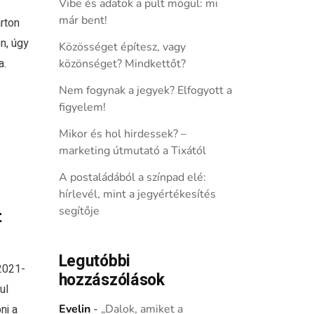
Vibe és adatok a pult mögül: mi
már bent!
rton
n, úgy
Közösséget építesz, vagy
a.
közönséget? Mindkettőt?
Nem fogynak a jegyek? Elfogyott a
figyelem!
Mikor és hol hirdessek? –
marketing útmutató a Tixától
A postaládából a színpad elé:
hírlevél, mint a jegyértékesítés
segítője
t
Legutóbbi
 2021-
hozzászólások
ul
ni a
Evelin
-
„Dalok, amiket a