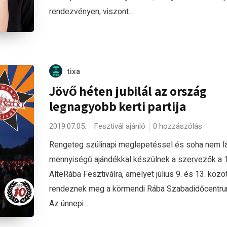
rendezvényen, viszont...
tixa
Jövő héten jubilál az ország
legnagyobb kerti partija
2019.07.05.
Fesztivál ajánló
0 hozzászólás
Rengeteg szülinapi meglepetéssel és soha nem lá
mennyiségű ajándékkal készülnek a szervezők a 1
AlteRába Fesztiválra, amelyet július 9. és 13. közöt
rendeznek meg a körmendi Rába Szabadidőcentru
Az ünnepi...