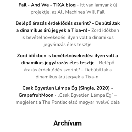
Fail - And We - TIXA blog
-
Itt van iamyank új
projektje, az All Machines Will Fail
Belépő árazás érdeklődés szerint? - Debütáltak
a dinamikus árú jegyek a Tixa-n!
-
Zord időkben
is bevételnövekedés: ilyen volt a dinamikus
jegyárazás éles tesztje
Zord időkben is bevételnövekedés: ilyen volt a
dinamikus jegyárazás éles tesztje
-
Belépő
árazás érdeklődés szerint? – Debütáltak a
dinamikus árú jegyek a Tixa-n!
Csak Egyetlen Lámpa Ég (Single, 2020) -
GrapefruitMoon
-
„Csak Egyetlen Lámpa Ég” –
megjelent a The Pontiac első magyar nyelvű dala
Archívum