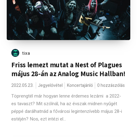
tixa
Friss lemezt mutat a Nest of Plagues
május 28-án az Analog Music Hallban!
2022.05.23.
Jegyelővétel
Koncertajánló
0 hozzászólás
Töprengtél már hogyan lenne érdemes lezárni a 2022-
es tavaszt? Mit szólnál, ha az évszak midnen nyűgét
péppé darálhatnád a fővárosi legintenzívebb május 28-i
estéjén? Nos, ezt intézi el...