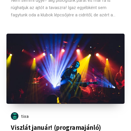
Nem semmi ugye? alig pislogtunk párat és már rá is
rúghatjuk az ajtót a tavaszra! Igaz egyébként sem
fagytunk oda a klubok lépcsőjére a cidritől, de azért a...
tixa
Viszlát január! (programajánló)