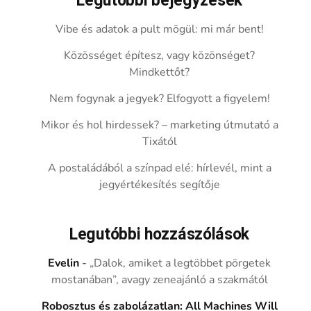
Legutóbbi bejegyzések
Vibe és adatok a pult mögül: mi már bent!
Közösséget építesz, vagy közönséget?
Mindkettőt?
Nem fogynak a jegyek? Elfogyott a figyelem!
Mikor és hol hirdessek? – marketing útmutató a
Tixától
A postaládából a színpad elé: hírlevél, mint a
jegyértékesítés segítője
Legutóbbi hozzászólások
Evelin
-
„Dalok, amiket a legtöbbet pörgetek
mostanában”, avagy zeneajánló a szakmától
Robosztus és zabolázatlan: All Machines Will