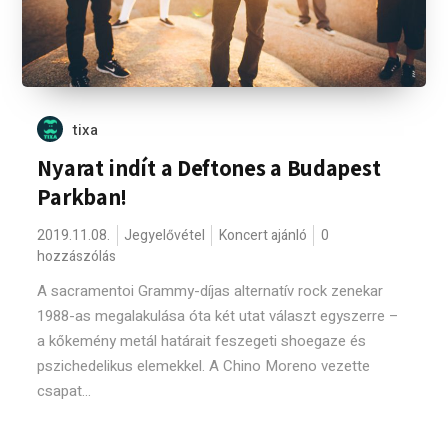
tixa
Nyarat indít a Deftones a Budapest
Parkban!
2019.11.08.
Jegyelővétel
Koncert ajánló
0
hozzászólás
A sacramentoi Grammy-díjas alternatív rock zenekar
1988-as megalakulása óta két utat választ egyszerre –
a kőkemény metál határait feszegeti shoegaze és
pszichedelikus elemekkel. A Chino Moreno vezette
csapat...