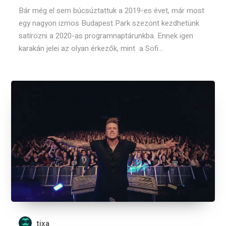
Bár még el sem búcsúztattuk a 2019-es évet, már most
egy nagyon izmos Budapest Park szezont kezdhetünk
satírozni a 2020-as programnaptárunkba. Ennek igen
karakán jelei az olyan érkezők, mint a Sofi...
tixa