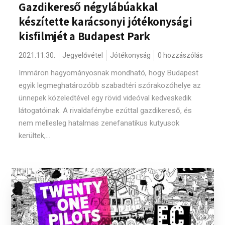
Gazdikereső négylábúakkal
készítette karácsonyi jótékonysági
kisfilmjét a Budapest Park
2021.11.30.
Jegyelővétel
Jótékonyság
0 hozzászólás
Immáron hagyományosnak mondható, hogy Budapest
egyik legmeghatározóbb szabadtéri szórakozóhelye az
ünnepek közeledtével egy rövid videóval kedveskedik
látogatóinak. A rivaldafénybe ezúttal gazdikereső, és
nem mellesleg hatalmas zenefanatikus kutyusok
kerültek,...