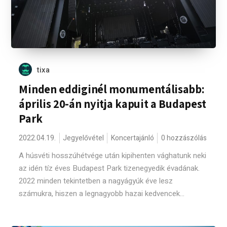
tixa
Minden eddiginél monumentálisabb:
április 20-án nyitja kapuit a Budapest
Park
2022.04.19.
Jegyelővétel
Koncertajánló
0 hozzászólás
A húsvéti hosszúhétvége után kipihenten vághatunk neki
az idén tíz éves Budapest Park tizenegyedik évadának.
2022 minden tekintetben a nagyágyúk éve lesz
számukra, hiszen a legnagyobb hazai kedvencek...