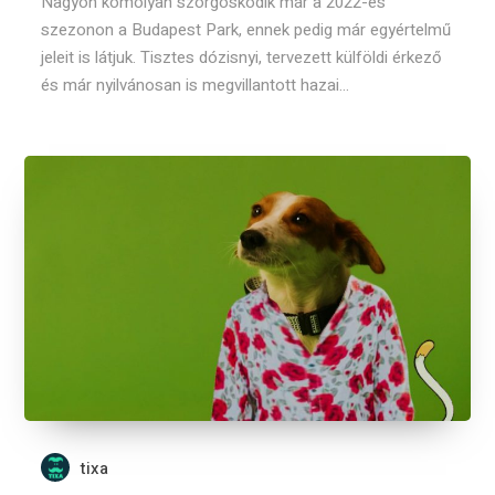
Nagyon komolyan szorgoskodik már a 2022-es
szezonon a Budapest Park, ennek pedig már egyértelmű
jeleit is látjuk. Tisztes dózisnyi, tervezett külföldi érkező
és már nyilvánosan is megvillantott hazai...
tixa