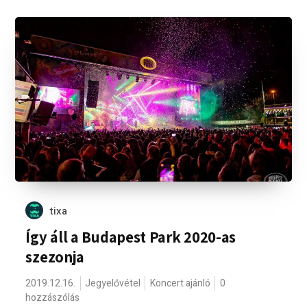
tixa
Így áll a Budapest Park 2020-as
szezonja
2019.12.16.
Jegyelővétel
Koncert ajánló
0
hozzászólás