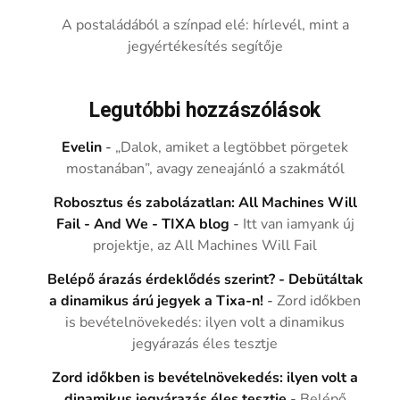
A postaládából a színpad elé: hírlevél, mint a
jegyértékesítés segítője
Legutóbbi hozzászólások
Evelin
-
„Dalok, amiket a legtöbbet pörgetek
mostanában”, avagy zeneajánló a szakmától
Robosztus és zabolázatlan: All Machines Will
Fail - And We - TIXA blog
-
Itt van iamyank új
projektje, az All Machines Will Fail
Belépő árazás érdeklődés szerint? - Debütáltak
a dinamikus árú jegyek a Tixa-n!
-
Zord időkben
is bevételnövekedés: ilyen volt a dinamikus
jegyárazás éles tesztje
Zord időkben is bevételnövekedés: ilyen volt a
dinamikus jegyárazás éles tesztje
-
Belépő