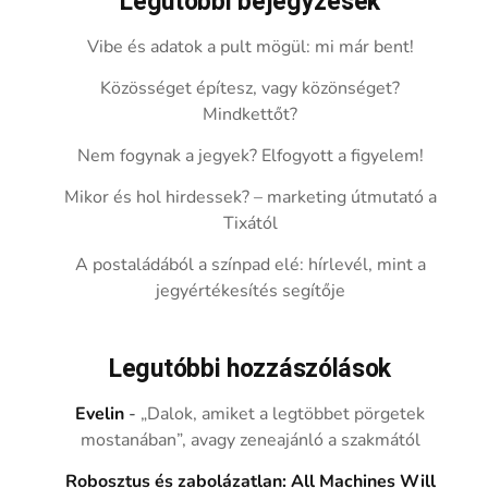
Legutóbbi bejegyzések
Vibe és adatok a pult mögül: mi már bent!
Közösséget építesz, vagy közönséget?
Mindkettőt?
Nem fogynak a jegyek? Elfogyott a figyelem!
Mikor és hol hirdessek? – marketing útmutató a
Tixától
A postaládából a színpad elé: hírlevél, mint a
jegyértékesítés segítője
Legutóbbi hozzászólások
Evelin
-
„Dalok, amiket a legtöbbet pörgetek
mostanában”, avagy zeneajánló a szakmától
Robosztus és zabolázatlan: All Machines Will