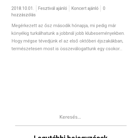
2018.10.01.
Fesztivál ajánló
Koncert ajánló
0
hozzászólás
Megérkezett az ősz második hónapja, mi pedig már
könyékig turkálhatunk a jobbnál jobb klubeseményekben.
Hogy mégse tévedjünk el az első októberi éjszakákban,
természetesen most is összeválogattunk egy csokor...
Keresés: