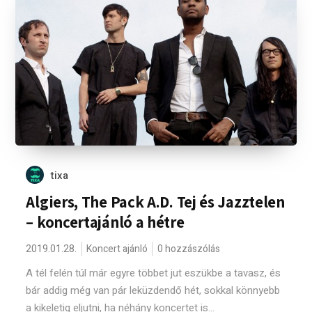
tixa
Algiers, The Pack A.D. Tej és Jazztelen
– koncertajánló a hétre
2019.01.28.
Koncert ajánló
0 hozzászólás
A tél felén túl már egyre többet jut eszükbe a tavasz, és
bár addig még van pár leküzdendő hét, sokkal könnyebb
a kikeletig eljutni, ha néhány koncertet is...