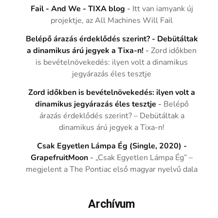
Fail - And We - TIXA blog
-
Itt van iamyank új
projektje, az All Machines Will Fail
Belépő árazás érdeklődés szerint? - Debütáltak
a dinamikus árú jegyek a Tixa-n!
-
Zord időkben
is bevételnövekedés: ilyen volt a dinamikus
jegyárazás éles tesztje
Zord időkben is bevételnövekedés: ilyen volt a
dinamikus jegyárazás éles tesztje
-
Belépő
árazás érdeklődés szerint? – Debütáltak a
dinamikus árú jegyek a Tixa-n!
Csak Egyetlen Lámpa Ég (Single, 2020) -
GrapefruitMoon
-
„Csak Egyetlen Lámpa Ég” –
megjelent a The Pontiac első magyar nyelvű dala
Archívum