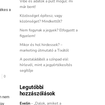
Vibe és adatok a pult mögül: mi
már bent!
dékes a
Közösséget építesz, vagy
közönséget? Mindkettőt?
Nem fogynak a jegyek? Elfogyott a
figyelem!
Mikor és hol hirdessek? –
marketing útmutató a Tixától
A postaládából a színpad elé:
hírlevél, mint a jegyértékesítés
segítője
ó
0
Legutóbbi
hozzászólások
en nem
Evelin
-
„Dalok, amiket a
így