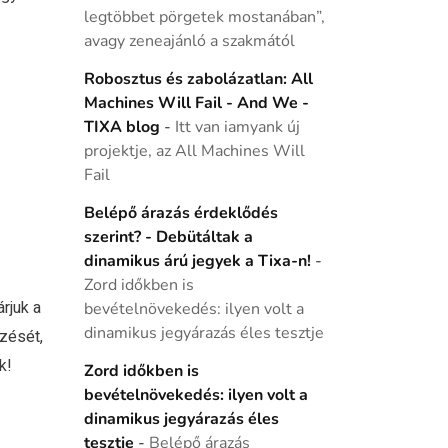
legtöbbet pörgetek mostanában”,
avagy zeneajánló a szakmától
Robosztus és zabolázatlan: All
Machines Will Fail - And We -
TIXA blog
-
Itt van iamyank új
projektje, az All Machines Will
Fail
Belépő árazás érdeklődés
szerint? - Debütáltak a
dinamikus árú jegyek a Tixa-n!
-
Zord időkben is
rjuk a
bevételnövekedés: ilyen volt a
dinamikus jegyárazás éles tesztje
ezését,
k!
Zord időkben is
bevételnövekedés: ilyen volt a
dinamikus jegyárazás éles
tesztje
-
Belépő árazás