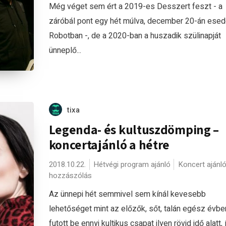
Még véget sem ért a 2019-es Desszert feszt - a
záróbál pont egy hét múlva, december 20-án ese
Robotban -, de a 2020-ban a huszadik szülinapját
ünneplő...
tixa
Legenda- és kultuszdömping –
koncertajánló a hétre
2018.10.22.
Hétvégi program ajánló
Koncert ajánl
hozzászólás
Az ünnepi hét semmivel sem kínál kevesebb
lehetőséget mint az előzők, sőt, talán egész évb
futott be ennyi kultikus csapat ilyen rövid idő alatt, 