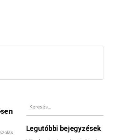
Keresés:
ösen
Legutóbbi bejegyzések
szólás