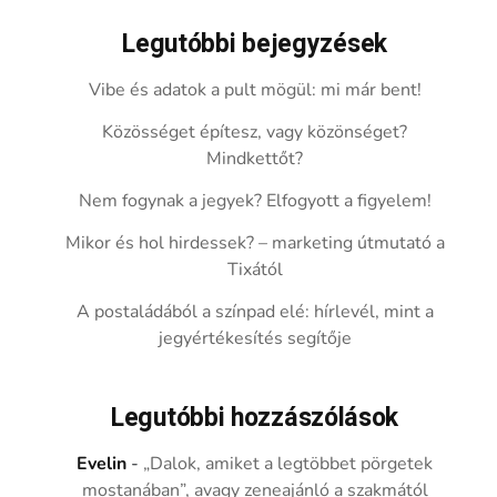
Legutóbbi bejegyzések
Vibe és adatok a pult mögül: mi már bent!
Közösséget építesz, vagy közönséget?
Mindkettőt?
Nem fogynak a jegyek? Elfogyott a figyelem!
Mikor és hol hirdessek? – marketing útmutató a
Tixától
A postaládából a színpad elé: hírlevél, mint a
jegyértékesítés segítője
Legutóbbi hozzászólások
Evelin
-
„Dalok, amiket a legtöbbet pörgetek
mostanában”, avagy zeneajánló a szakmától