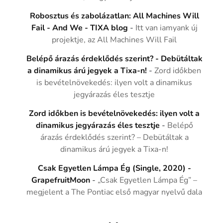
Robosztus és zabolázatlan: All Machines Will
Fail - And We - TIXA blog
-
Itt van iamyank új
projektje, az All Machines Will Fail
Belépő árazás érdeklődés szerint? - Debütáltak
a dinamikus árú jegyek a Tixa-n!
-
Zord időkben
is bevételnövekedés: ilyen volt a dinamikus
jegyárazás éles tesztje
Zord időkben is bevételnövekedés: ilyen volt a
dinamikus jegyárazás éles tesztje
-
Belépő
árazás érdeklődés szerint? – Debütáltak a
dinamikus árú jegyek a Tixa-n!
Csak Egyetlen Lámpa Ég (Single, 2020) -
GrapefruitMoon
-
„Csak Egyetlen Lámpa Ég” –
megjelent a The Pontiac első magyar nyelvű dala