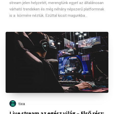
stream jelen helyzetét, merengtünk egyet az általánosan
várható trendeken és még néhány népszerű platformnak
is a körmére néztük. Ezúttal kicsit magunkba...
tixa
Live stream az egész világ – Első rész: