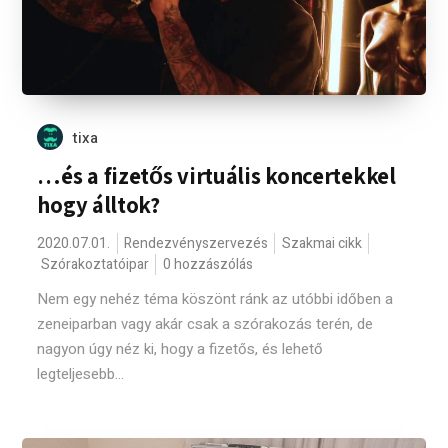
tixa
…és a fizetős virtuális koncertekkel
hogy álltok?
2020.07.01.
Rendezvényszervezés
Szakmai cikk
Szórakoztatóipar
0 hozzászólás
Nem egy nehéz téma köszönt ránk az utóbbi időben a
zeneiparban vagy akár csak a szórakozás terén, de
nagyon úgy néz ki, hogy a fizetős, és lehető
legteljesebb...