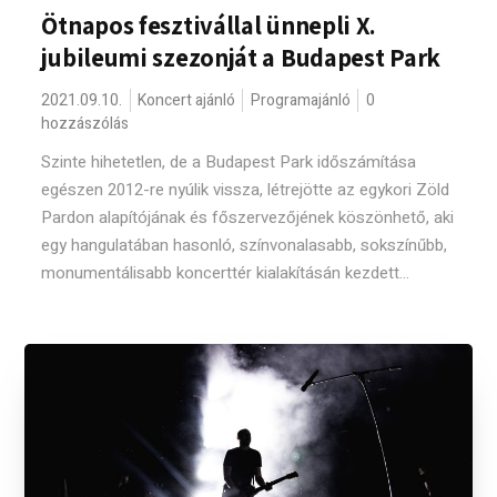
Ötnapos fesztivállal ünnepli X.
jubileumi szezonját a Budapest Park
2021.09.10.
Koncert ajánló
Programajánló
0
hozzászólás
Szinte hihetetlen, de a Budapest Park időszámítása
egészen 2012-re nyúlik vissza, létrejötte az egykori Zöld
Pardon alapítójának és főszervezőjének köszönhető, aki
egy hangulatában hasonló, színvonalasabb, sokszínűbb,
monumentálisabb koncerttér kialakításán kezdett...