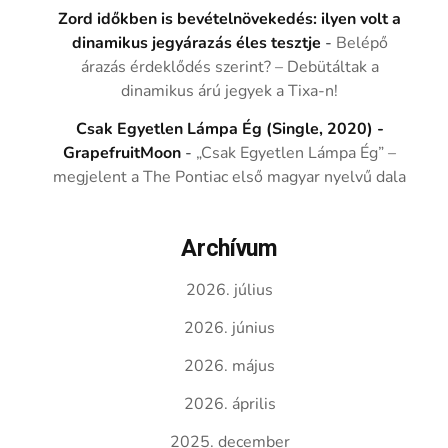
Zord időkben is bevételnövekedés: ilyen volt a
dinamikus jegyárazás éles tesztje
-
Belépő
árazás érdeklődés szerint? – Debütáltak a
dinamikus árú jegyek a Tixa-n!
Csak Egyetlen Lámpa Ég (Single, 2020) -
GrapefruitMoon
-
„Csak Egyetlen Lámpa Ég” –
megjelent a The Pontiac első magyar nyelvű dala
Archívum
2026. július
2026. június
2026. május
2026. április
2025. december