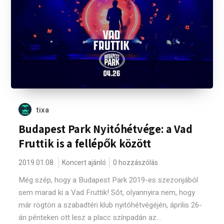
tixa
Budapest Park Nyitóhétvége: a Vad
Fruttik is a fellépők között
2019.01.08.
Koncert ajánló
0 hozzászólás
Még szép, hogy a Budapest Park 2019-es szezonjából
sem marad ki a Vad Fruttik! Sőt, olyannyira nem, hogy
már rögtön a szabadtéri klub nyitóhétvégéjén, április 26-
án pénteken ott lesz a placc színpadán az...