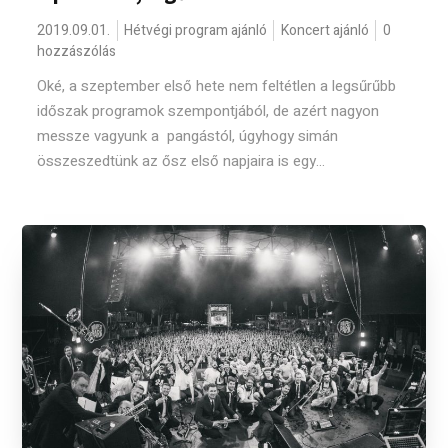
2019.09.01.
Hétvégi program ajánló
Koncert ajánló
0
hozzászólás
Oké, a szeptember első hete nem feltétlen a legsűrűbb
időszak programok szempontjából, de azért nagyon
messze vagyunk a pangástól, úgyhogy simán
összeszedtünk az ősz első napjaira is egy...