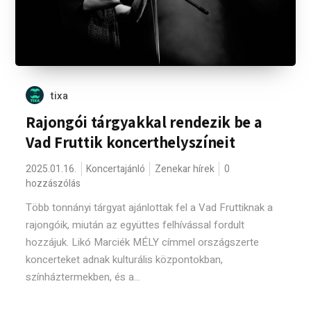
tixa
Rajongói tárgyakkal rendezik be a
Vad Fruttik koncerthelyszíneit
2025.01.16.
Koncertajánló
Zenekar hírek
0
hozzászólás
Több tonnányi tárgyat ajánlottak fel a Vad Fruttiknak a
rajongóik, miután az együttes felhívással fordult
hozzájuk. Likó Marciék MÉLY címmel országszerte
koncerteket adnak kulturális központokban,
színháztermekben, és a...