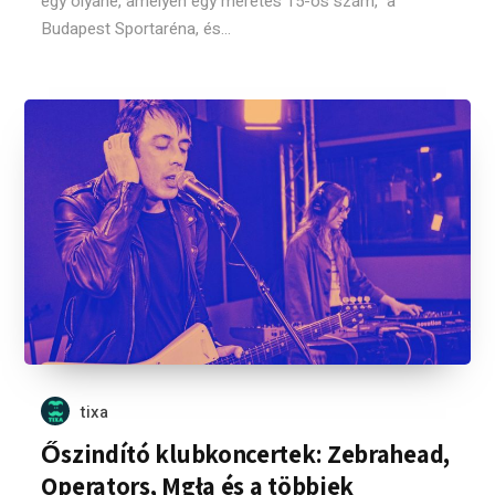
egy olyané, amelyen egy méretes 15-ös szám, a
Budapest Sportaréna, és...
tixa
Őszindító klubkoncertek: Zebrahead,
Operators, Mgła és a többiek