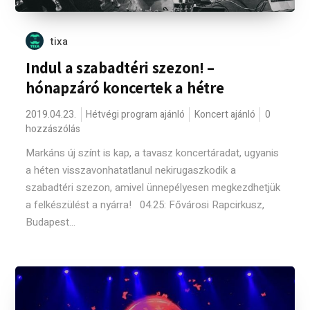
tixa
Indul a szabadtéri szezon! –
hónapzáró koncertek a hétre
2019.04.23.
Hétvégi program ajánló
Koncert ajánló
0
hozzászólás
Markáns új színt is kap, a tavasz koncertáradat, ugyanis
a héten visszavonhatatlanul nekirugaszkodik a
szabadtéri szezon, amivel ünnepélyesen megkezdhetjük
a felkészülést a nyárra! 04.25: Fővárosi Rapcirkusz,
Budapest...