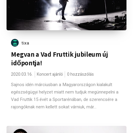
tixa
Megvan a Vad Fruttik jubileum új
időpontja!
2020.03.16.
Koncert ajánló
0 hozzászólás
Sajnos idén márciusban a Magyarországon kialakult
egészségügyi helyzet miatt nem tudjuk megünnepelni a
Vad Fruttik 15 évét a Sportarénában, de szerencsére a
rajongóknak nem kellett sokat várniuk, már...