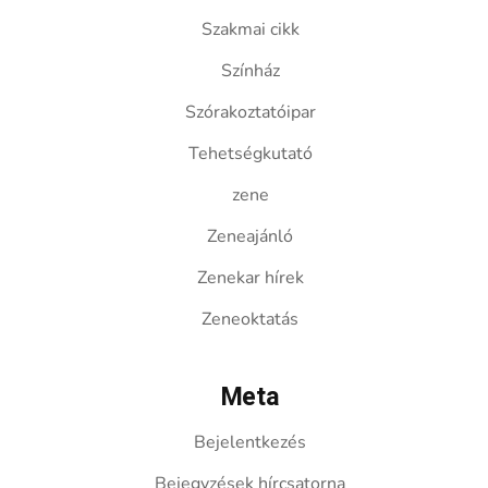
Szakmai cikk
Színház
Szórakoztatóipar
Tehetségkutató
zene
Zeneajánló
Zenekar hírek
Zeneoktatás
Meta
Bejelentkezés
Bejegyzések hírcsatorna