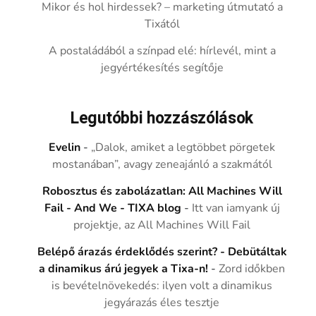
Mikor és hol hirdessek? – marketing útmutató a
Tixától
A postaládából a színpad elé: hírlevél, mint a
jegyértékesítés segítője
Legutóbbi hozzászólások
Evelin
-
„Dalok, amiket a legtöbbet pörgetek
mostanában”, avagy zeneajánló a szakmától
Robosztus és zabolázatlan: All Machines Will
Fail - And We - TIXA blog
-
Itt van iamyank új
projektje, az All Machines Will Fail
Belépő árazás érdeklődés szerint? - Debütáltak
a dinamikus árú jegyek a Tixa-n!
-
Zord időkben
is bevételnövekedés: ilyen volt a dinamikus
jegyárazás éles tesztje