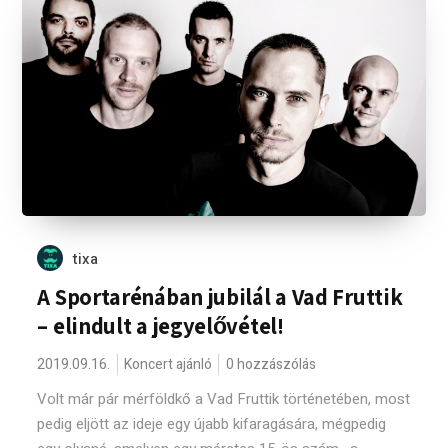
tixa
A Sportarénában jubilál a Vad Fruttik
– elindult a jegyelővétel!
2019.09.16.
Koncert ajánló
0 hozzászólás
Volt már pár mérföldkő a Vad Fruttik történetében, most
pedig eljött az ideje egy újabb kifaragására, mégpedig