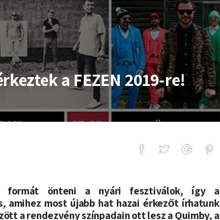
érkeztek a FEZEN 2019-re!
k a FEZEN 2019-re!
formát önteni a nyári fesztiválok, így a
is, amihez most újabb hat hazai érkezőt írhatunk
között a rendezvény színpadain ott lesz a Quimby, a