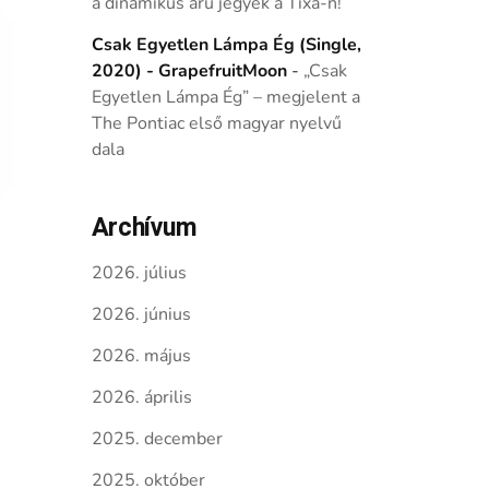
a dinamikus árú jegyek a Tixa-n!
Csak Egyetlen Lámpa Ég (Single,
2020) - GrapefruitMoon
-
„Csak
Egyetlen Lámpa Ég” – megjelent a
The Pontiac első magyar nyelvű
dala
Archívum
2026. július
2026. június
2026. május
2026. április
2025. december
2025. október