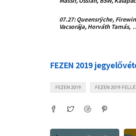
Massif, Ossian, BSW, Kalapá
07.27:
Queensrÿche, Firewind,
Vacsorája, Horváth Tamás,
FEZEN 2019 jegyelővét
FEZEN 2019
FEZEN 2019 FELL