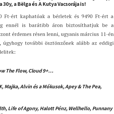
a 30y, a Bëlga és A Kutya Vacsorája is!
0 Ft-ért kaphatóak a bérletek és 9490 Ft-ért a
 ennél is barátibb áron biztosíthatjuk be a
szont érdemes résen lenni, ugyanis március 11-én
ó, úgyhogy további ösztönzőnek alább az eddigi
elitek:
low The Flow, Cloud 9+…
, Majka, Alvin és a Mókusok, Apey & The Pea,
lth, Life of Agony, Halott Pénz, Wellhello, Punnany