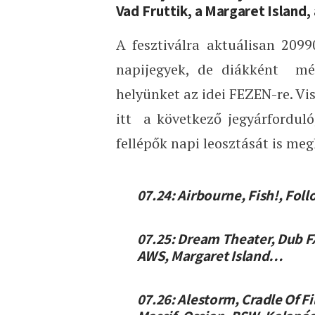
Vad Fruttik, a Margaret Island, 
A fesztiválra aktuálisan 2099
napijegyek, de diákként még
helyünket az idei FEZEN-re. Vi
itt a következő jegyárfordul
fellépők napi leosztását is megl
07.24:
Airbourne, Fish!, Fol
07.25:
Dream Theater, Dub FX
AWS, Margaret Island…
07.26:
Alestorm, Cradle Of Fi