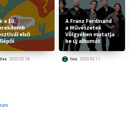
 a 10.
A Franz Ferdinand
erekdomb
a Művészetek
sztivál első
Völgyében mutatja
llépői
be új albumát
tixa
2025.02.18.
tixa
2025.02.11.
ezni
.