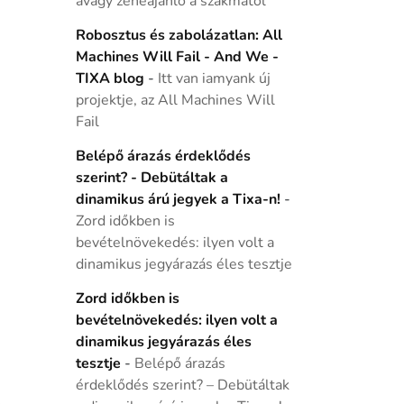
avagy zeneajánló a szakmától
Robosztus és zabolázatlan: All
Machines Will Fail - And We -
TIXA blog
-
Itt van iamyank új
projektje, az All Machines Will
Fail
Belépő árazás érdeklődés
szerint? - Debütáltak a
dinamikus árú jegyek a Tixa-n!
-
Zord időkben is
bevételnövekedés: ilyen volt a
dinamikus jegyárazás éles tesztje
Zord időkben is
bevételnövekedés: ilyen volt a
dinamikus jegyárazás éles
tesztje
-
Belépő árazás
érdeklődés szerint? – Debütáltak