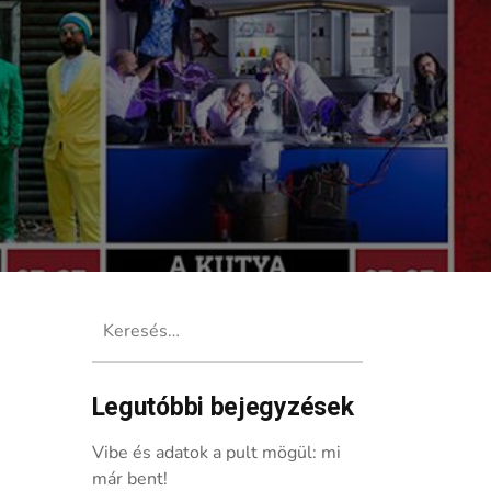
Keresés:
Legutóbbi bejegyzések
Vibe és adatok a pult mögül: mi
már bent!