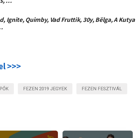
cs, …
 Ignite, Quimby, Vad Fruttik, 30y, Bëlga, A Kutya
 …
el >>>
ÉPŐK
FEZEN 2019 JEGYEK
FEZEN FESZTIVÁL