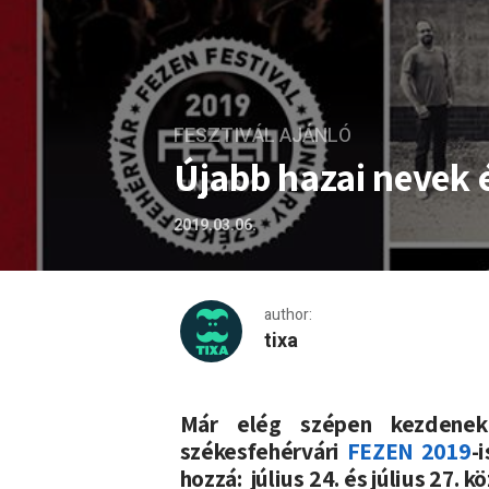
FESZTIVÁL AJÁNLÓ
Újabb hazai nevek 
2019.03.06.
author:
tixa
Újabb hazai nevek érkezte
Már elég szépen kezdenek 
székesfehérvári
FEZEN 2019
-
hozzá: július 24. és július 27. 