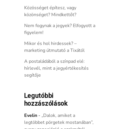
Közösséget építesz, vagy
közönséget? Mindkettőt?
Nem fogynak a jegyek? Elfogyott a
figyelem!
Mikor és hol hirdessek? –
marketing útmutató a Tixától
A postaládából a színpad elé:
hírlevél, mint a jegyértékesítés
segítője
Legutóbbi
hozzászólások
Evelin
-
„Dalok, amiket a
legtöbbet pörgetek mostanában”,