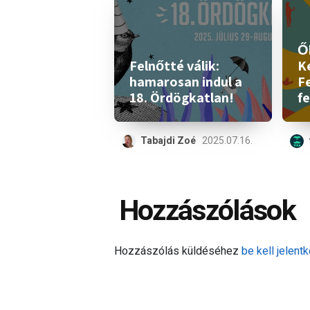
Ők
Felnőtté válik:
K
hamarosan indul a
Fe
18. Ördögkatlan!
fe
Tabajdi Zoé
2025.07.16.
Hozzászólások
Hozzászólás küldéséhez
be kell jelentk