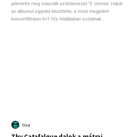
jelentette meg második szólólemezét ’II’ címmel. Habár
az albumot egyedül készítette, a most megjelent
koncertfilmben 6+1 fős felállásban szólalnak...
tixa
Thy Catafalque dalok a mátrai