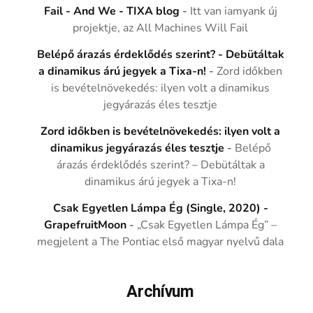
Fail - And We - TIXA blog
-
Itt van iamyank új
projektje, az All Machines Will Fail
Belépő árazás érdeklődés szerint? - Debütáltak
a dinamikus árú jegyek a Tixa-n!
-
Zord időkben
is bevételnövekedés: ilyen volt a dinamikus
jegyárazás éles tesztje
Zord időkben is bevételnövekedés: ilyen volt a
dinamikus jegyárazás éles tesztje
-
Belépő
árazás érdeklődés szerint? – Debütáltak a
dinamikus árú jegyek a Tixa-n!
Csak Egyetlen Lámpa Ég (Single, 2020) -
GrapefruitMoon
-
„Csak Egyetlen Lámpa Ég” –
megjelent a The Pontiac első magyar nyelvű dala
Archívum