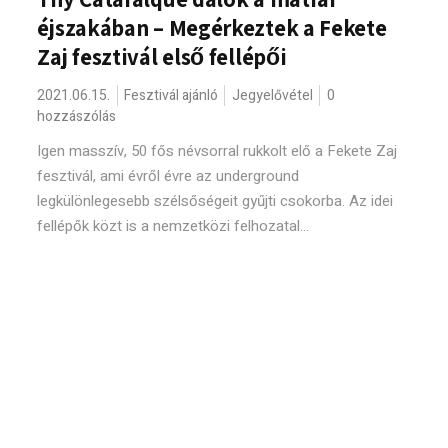
éjszakában – Megérkeztek a Fekete
Zaj fesztivál első fellépői
2021.06.15.
Fesztivál ajánló
Jegyelővétel
0
hozzászólás
Igen masszív, 50 fős névsorral rukkolt elő a Fekete Zaj
fesztivál, ami évről évre az underground
legkülönlegesebb szélsőségeit gyűjti csokorba. Az idei
fellépők közt is a nemzetközi felhozatal...