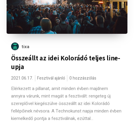
tixa
Összeállt az idei Kolorádó teljes line-
upja
2021.06.17.
Fesztivál ajánló
0 hozzászólás
Elérkezett a pillanat, amit minden évben majdnem
annyira várunk, mint magát a fesztivált: rengeteg új
szereplővel kiegészülve összeállt az idei Kolorádó
fellépőinek névsora. A Technokunst napja minden évben
kiemelkedő pontja a fesztiválnak, ezúttal...