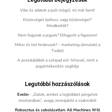
Legutóbbi bejegyzések
Vibe és adatok a pult mögül: mi már bent!
Közösséget építesz, vagy közönséget?
Mindkettőt?
Nem fogynak a jegyek? Elfogyott a figyelem!
Mikor és hol hirdessek? – marketing útmutató a
Tixától
A postaládából a színpad elé: hírlevél, mint a
jegyértékesítés segítője
Legutóbbi hozzászólások
Evelin
-
„Dalok, amiket a legtöbbet pörgetek
mostanában”, avagy zeneajánló a szakmától
Robosztus és zabolázatlan: All Machines Will