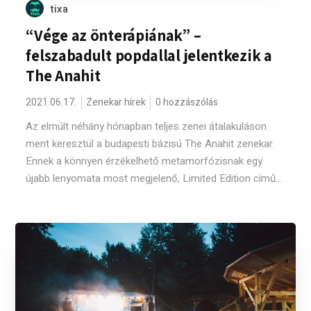
tixa
“Vége az önterápiának” –
felszabadult popdallal jelentkezik a
The Anahit
2021.06.17.
Zenekar hírek
0 hozzászólás
Az elmúlt néhány hónapban teljes zenei átalakuláson
ment keresztül a budapesti bázisú The Anahit zenekar.
Ennek a könnyen érzékelhető metamorfózisnak egy
újabb lenyomata most megjelenő, Limited Edition című...