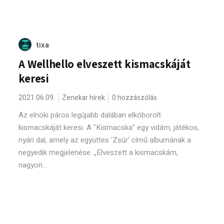
tixa
A Wellhello elveszett kismacskáját
keresi
2021.06.09.
Zenekar hírek
0 hozzászólás
Az elnöki páros legújabb dalában elkóborolt
kismacskáját keresi. A "Kismacska" egy vidám, játékos,
nyári dal, amely az együttes 'Zsúr' című albumának a
negyedik megjelenése. „Elveszett a kismacskám,
nagyon...