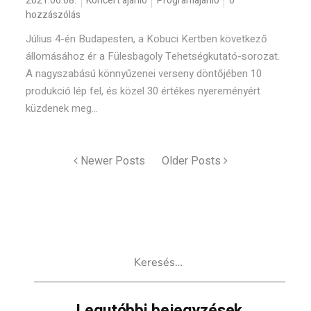
2021.06.08.
Koncert ajánló
Programajánló
0
hozzászólás
Július 4-én Budapesten, a Kobuci Kertben következő
állomásához ér a Fülesbagoly Tehetségkutató-sorozat.
A nagyszabású könnyűzenei verseny döntőjében 10
produkció lép fel, és közel 30 értékes nyereményért
küzdenek meg...
Newer Posts
Older Posts
Keresés: