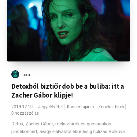
tixa
Detoxból biztiőr dob be a buliba: itt a
Zacher Gábor klipje!
2019.12.10.
Jegyelővétel
Koncert ajánló
Zenekar hírek
0 hozzászólás
Detox, Zacher Gábor, rocksztárok és gumipankos
pincekoncert, avagy elalvástól ébredésig bulizás Volkova