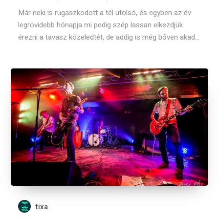
Már neki is rugaszkodott a tél utolsó, és egyben az év
legrövidebb hónapja mi pedig szép lassan elkezdjük
érezni a tavasz közeledtét, de addig is még bőven akad...
tixa