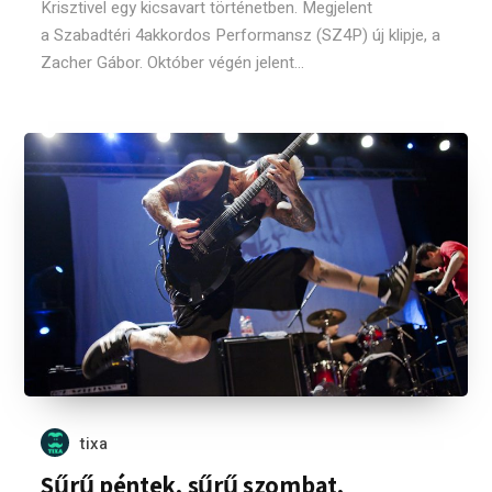
Krisztivel egy kicsavart történetben. Megjelent
a Szabadtéri 4akkordos Performansz (SZ4P) új klipje, a
Zacher Gábor. Október végén jelent...
tixa
Sűrű péntek, sűrű szombat,