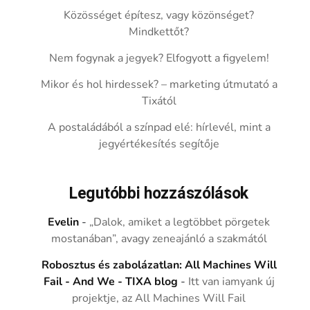
Közösséget építesz, vagy közönséget?
Mindkettőt?
Nem fogynak a jegyek? Elfogyott a figyelem!
Mikor és hol hirdessek? – marketing útmutató a
Tixától
A postaládából a színpad elé: hírlevél, mint a
jegyértékesítés segítője
Legutóbbi hozzászólások
Evelin
-
„Dalok, amiket a legtöbbet pörgetek
mostanában”, avagy zeneajánló a szakmától
Robosztus és zabolázatlan: All Machines Will
Fail - And We - TIXA blog
-
Itt van iamyank új
projektje, az All Machines Will Fail