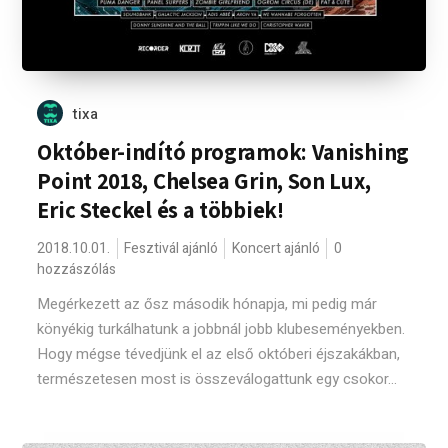
tixa
Október-indító programok: Vanishing
Point 2018, Chelsea Grin, Son Lux,
Eric Steckel és a többiek!
2018.10.01.
Fesztivál ajánló
Koncert ajánló
0
hozzászólás
Megérkezett az ősz második hónapja, mi pedig már
könyékig turkálhatunk a jobbnál jobb klubeseményekben.
Hogy mégse tévedjünk el az első októberi éjszakákban,
természetesen most is összeválogattunk egy csokor...