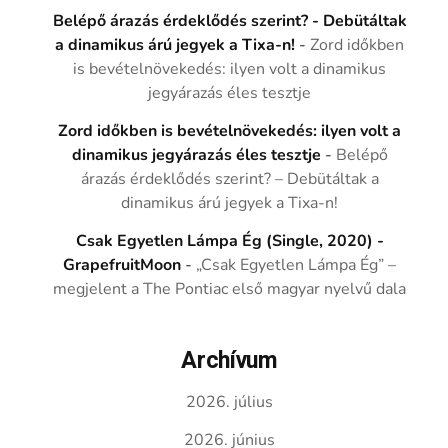
Belépő árazás érdeklődés szerint? - Debütáltak
a dinamikus árú jegyek a Tixa-n!
-
Zord időkben
is bevételnövekedés: ilyen volt a dinamikus
jegyárazás éles tesztje
Zord időkben is bevételnövekedés: ilyen volt a
dinamikus jegyárazás éles tesztje
-
Belépő
árazás érdeklődés szerint? – Debütáltak a
dinamikus árú jegyek a Tixa-n!
Csak Egyetlen Lámpa Ég (Single, 2020) -
GrapefruitMoon
-
„Csak Egyetlen Lámpa Ég” –
megjelent a The Pontiac első magyar nyelvű dala
Archívum
2026. július
2026. június