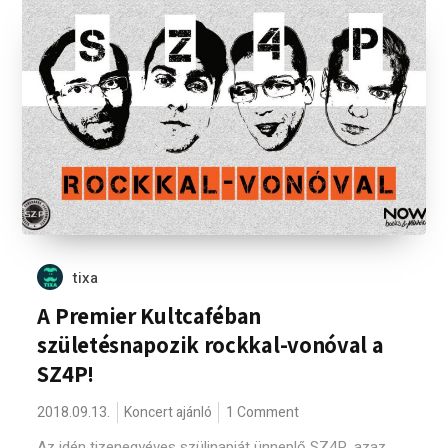
tixa
A Premier Kultcaféban
születésnapozik rockkal-vonóval a
SZ4P!
2018.09.13.
Koncert ajánló
1 Comment
Az idén tizenegyéves szülinapját ünneplő SZ4P, azaz