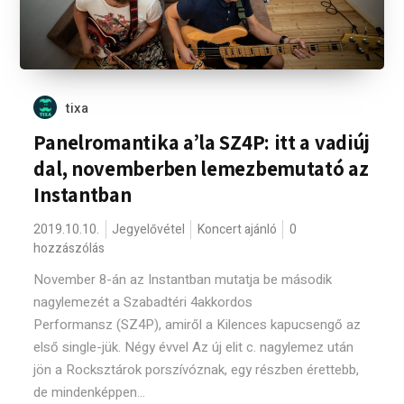
tixa
Panelromantika a’la SZ4P: itt a vadiúj
dal, novemberben lemezbemutató az
Instantban
2019.10.10.
Jegyelővétel
Koncert ajánló
0
hozzászólás
November 8-án az Instantban mutatja be második
nagylemezét a Szabadtéri 4akkordos
Performansz (SZ4P), amiről a Kilences kapucsengő az
első single-jük. Négy évvel Az új elit c. nagylemez után
jön a Rocksztárok porszívóznak, egy részben érettebb,
de mindenképpen...