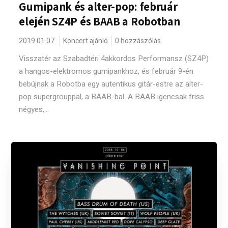
Gumipank és alter-pop: február
elején SZ4P és BAAB a Robotban
2019.01.07.
Koncert ajánló
0 hozzászólás
Visszatér az Szabadtéri 4akkordos Performansz (SZ4P)
a hangos-elektromos gumipankhoz, és február 9-én
bebújnak a Robotba egy autentikus gitár-estre az alter-
pop supergrouppal, a BAAB-bal. A BAAB igencsak friss
négyes,...