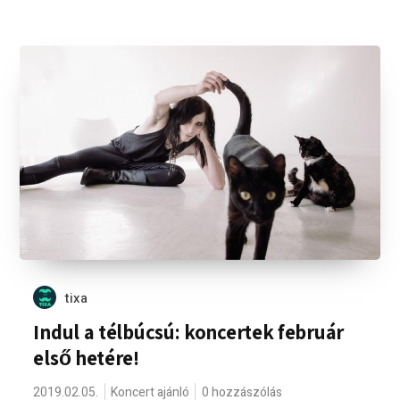
tixa
Indul a télbúcsú: koncertek február
első hetére!
2019.02.05.
Koncert ajánló
0 hozzászólás