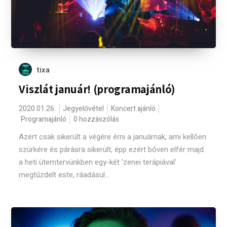
tixa
Viszlát január! (programajánló)
2020.01.26.
Jegyelővétel
Koncert ajánló
Programajánló
0 hozzászólás
Azért csak sikerült a végére érni a januárnak, ami kellően
szürkére és párásra sikerült, épp ezért bőven elfér majd
a heti ütemtervünkben egy-két 'zenei terápiával'
megtűzdelt este, ráadásul...