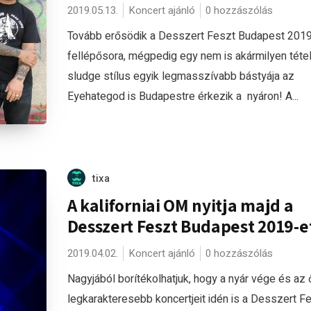
2019.05.13.
Koncert ajánló
0 hozzászólás
Tovább erősödik a Desszert Feszt Budapest 201
fellépősora, mégpedig egy nem is akármilyen tétel
sludge stílus egyik legmasszívabb bástyája az
Eyehategod is Budapestre érkezik a nyáron! A...
tixa
A kaliforniai OM nyitja majd a
Desszert Feszt Budapest 2019-e
2019.04.02.
Koncert ajánló
0 hozzászólás
Nagyjából borítékolhatjuk, hogy a nyár vége és az
legkarakteresebb koncertjeit idén is a Desszert F