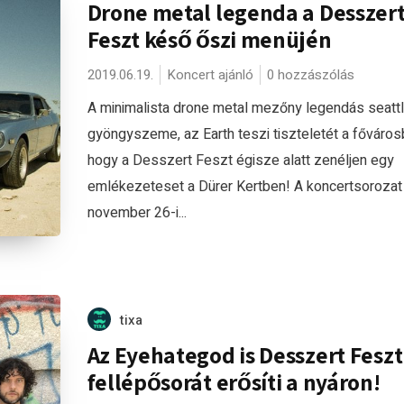
Drone metal legenda a Desszer
Feszt késő őszi menüjén
2019.06.19.
Koncert ajánló
0 hozzászólás
A minimalista drone metal mezőny legendás seattl
gyöngyszeme, az Earth teszi tiszteletét a főváros
hogy a Desszert Feszt égisze alatt zenéljen egy
emlékezeteset a Dürer Kertben! A koncertsorozat
november 26-i...
tixa
Az Eyehategod is Desszert Feszt
fellépősorát erősíti a nyáron!