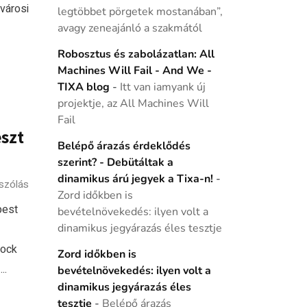
ővárosi
legtöbbet pörgetek mostanában”,
avagy zeneajánló a szakmától
Robosztus és zabolázatlan: All
Machines Will Fail - And We -
TIXA blog
-
Itt van iamyank új
projektje, az All Machines Will
Fail
eszt
Belépő árazás érdeklődés
szerint? - Debütáltak a
dinamikus árú jegyek a Tixa-n!
-
szólás
Zord időkben is
pest
bevételnövekedés: ilyen volt a
dinamikus jegyárazás éles tesztje
rock
Zord időkben is
..
bevételnövekedés: ilyen volt a
dinamikus jegyárazás éles
tesztje
-
Belépő árazás