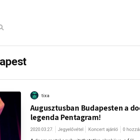
dapest
tixa
Augusztusban Budapesten a d
legenda Pentagram!
2020.03.27.
Jegyelővétel
Koncert ajánló
0 hozzá