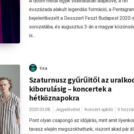
A doom metal egyik vitathatatlan alapköve, a fél
évszázada alakult legendás formáció, a Pentagram
bejelentkezett a Desszert Feszt Budapest 2020-
sorozatába, és augusztus 3-án a magyar közönsé
is...
tixa
Szaturnusz gyűrűitől az uralko
kiborulásig – koncertek a
hétköznapokra
2020.03.08.
Jegyelővétel
Koncert ajánló
0 hozzá
Pont olyan csapongó az időjárás, mint amit ilyenko
tavasz elején megszokhattunk, viszont akad pár á