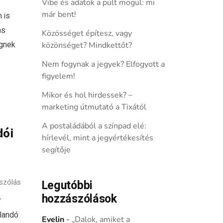
Vibe és adatok a pult mögül: mi
már bent!
 is
as
Közösséget építesz, vagy
gnek
közönséget? Mindkettőt?
Nem fogynak a jegyek? Elfogyott a
figyelem!
Mikor és hol hirdessek? –
marketing útmutató a Tixától
A postaládából a színpad elé:
dói
hírlevél, mint a jegyértékesítés
segítője
szólás
Legutóbbi
hozzászólások
r
llandó
Evelin
-
„Dalok, amiket a