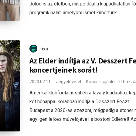
dolog is az életben, mit például a kiapadhatatlan f
programkínálat, amelyből ismét kimertünk...
tixa
Az Elder indítja az V. Desszert F
koncertjeinek sorát!
2020.02.11.
Jegyelővétel
Koncert ajánló
0 hozzá
Amerikai klubfoglalással és a tavaly kiadáshoz ké
két hónappal korábban indítja a Desszert Feszt
Budapest a 2020-as szezont, mégpedig a stoner 
egy igen lelkes művelőjével, a bostoni Edlerrel! Az.