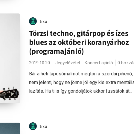
tixa
Törzsi techno, gitárpop és ízes
blues az októberi koranyárhoz
(programajánló)
2019.10.20.
Jegyelővétel
Koncert ajánló
0 hozzá
Bár a heti taposómalmot megtöri a szerdai pihenő,
nem jelenti, hogy ne jönne jól egy kis extra mentáli
lazítás. Ha ti is így gondoljátok akkor fussátok át...
tixa