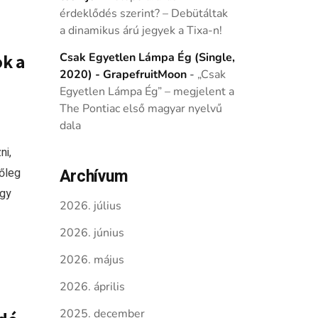
érdeklődés szerint? – Debütáltak
a dinamikus árú jegyek a Tixa-n!
ok a
Csak Egyetlen Lámpa Ég (Single,
2020) - GrapefruitMoon
-
„Csak
Egyetlen Lámpa Ég” – megjelent a
The Pontiac első magyar nyelvű
dala
ni,
őleg
Archívum
egy
2026. július
2026. június
2026. május
2026. április
2025. december