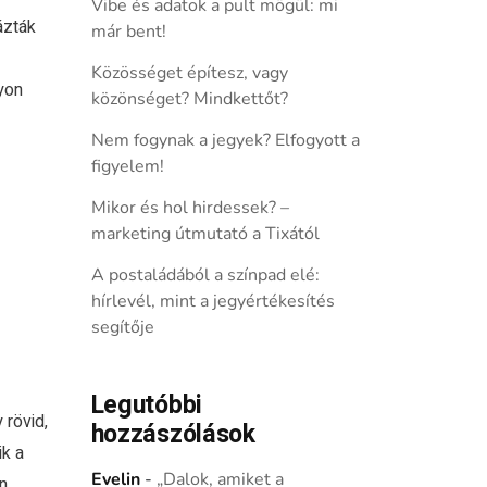
Vibe és adatok a pult mögül: mi
ázták
már bent!
Közösséget építesz, vagy
yon
közönséget? Mindkettőt?
Nem fogynak a jegyek? Elfogyott a
figyelem!
Mikor és hol hirdessek? –
marketing útmutató a Tixától
A postaládából a színpad elé:
hírlevél, mint a jegyértékesítés
segítője
Legutóbbi
 rövid,
hozzászólások
k a
Evelin
-
„Dalok, amiket a
n