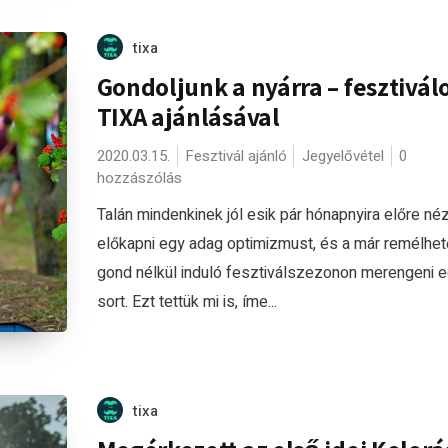
tixa
Gondoljunk a nyárra – fesztivál
TIXA ajánlásával
2020.03.15.
Fesztivál ajánló
Jegyelővétel
0
hozzászólás
Talán mindenkinek jól esik pár hónapnyira előre néz
előkapni egy adag optimizmust, és a már remélhet
gond nélkül induló fesztiválszezonon merengeni 
sort. Ezt tettük mi is, íme...
tixa