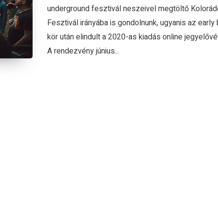
underground fesztivál neszeivel megtöltő Kolorád
Fesztivál irányába is gondolnunk, ugyanis az early 
kör után elindult a 2020-as kiadás online jegyelőv
A rendezvény június...