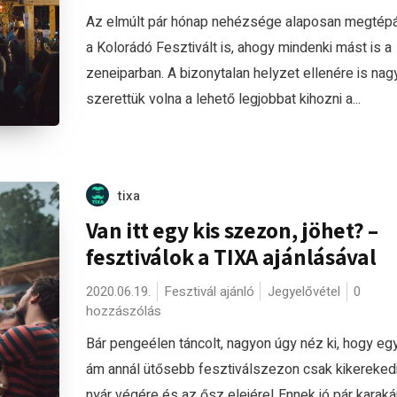
Az elmúlt pár hónap nehézsége alaposan megtép
a Kolorádó Fesztivált is, ahogy mindenki mást is a
zeneiparban. A bizonytalan helyzet ellenére is nag
szerettük volna a lehető legjobbat kihozni a...
tixa
Van itt egy kis szezon, jöhet? –
fesztiválok a TIXA ajánlásával
2020.06.19.
Fesztivál ajánló
Jegyelővétel
0
hozzászólás
Bár pengeélen táncolt, nagyon úgy néz ki, hogy egy
ám annál ütősebb fesztiválszezon csak kikerekedi
nyár végére és az ősz elejére! Ennek jó pár karaká