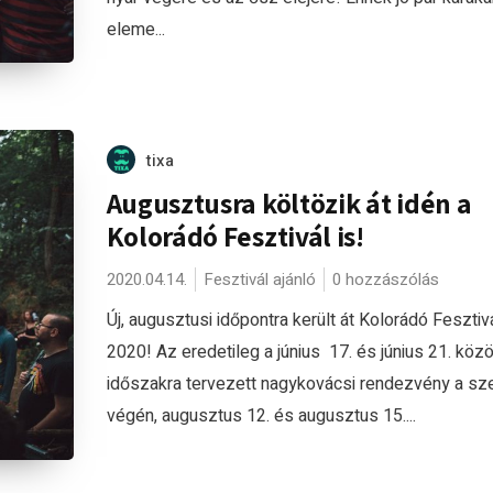
eleme...
tixa
Augusztusra költözik át idén a
Kolorádó Fesztivál is!
2020.04.14.
Fesztivál ajánló
0 hozzászólás
Új, augusztusi időpontra került át Kolorádó Fesztiv
2020! Az eredetileg a június 17. és június 21. közöt
időszakra tervezett nagykovácsi rendezvény a sz
végén, augusztus 12. és augusztus 15....