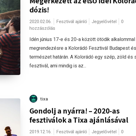
Megérkezett az első idei Kolorá
dózis!
2020.02.06.
Fesztivál ajánló
Jegyelővétel
0
hozzászólás
Idén június 17-e és 20-a között ötödik alkalommal 
megrendezésre a Kolorádó Fesztivál Budapest és
természet határán. A Kolorádó egy szép, zöld és
fesztivál, ami mindig is az...
tixa
Gondolj a nyárra! – 2020-as
fesztiválok a Tixa ajánlásával
2019.12.16.
Fesztivál ajánló
Jegyelővétel
0