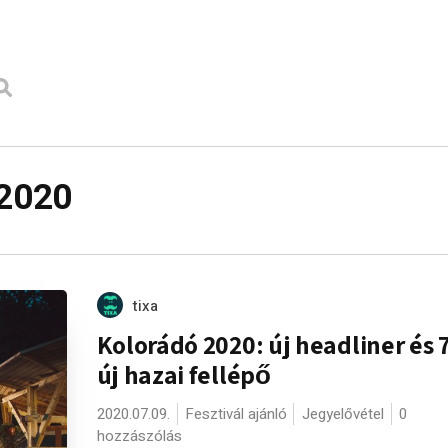
 2020
tixa
Kolorádó 2020: új headliner és 
új hazai fellépő
2020.07.09.
Fesztivál ajánló
Jegyelővétel
0
hozzászólás