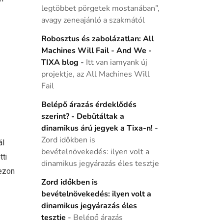
legtöbbet pörgetek mostanában”,
avagy zeneajánló a szakmától
Robosztus és zabolázatlan: All
Machines Will Fail - And We -
TIXA blog
-
Itt van iamyank új
projektje, az All Machines Will
Fail
Belépő árazás érdeklődés
szerint? - Debütáltak a
dinamikus árú jegyek a Tixa-n!
-
Zord időkben is
ál
bevételnövekedés: ilyen volt a
ti
dinamikus jegyárazás éles tesztje
ezon
Zord időkben is
bevételnövekedés: ilyen volt a
dinamikus jegyárazás éles
tesztje
-
Belépő árazás