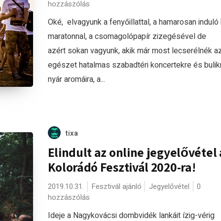
hozzászólás
Oké, elvagyunk a fenyőillattal, a hamarosan induló 
maratonnal, a csomagolópapír zizegésével de
azért sokan vagyunk, akik már most lecserélnék a
egészet hatalmas szabadtéri koncertekre és bulikr
nyár aromáira, a...
tixa
Elindult az online jegyelővétel 
Kolorádó Fesztivál 2020-ra!
2019.10.31.
Fesztivál ajánló
Jegyelővétel
0
hozzászólás
Ideje a Nagykovácsi dombvidék lankáit ízig-vérig