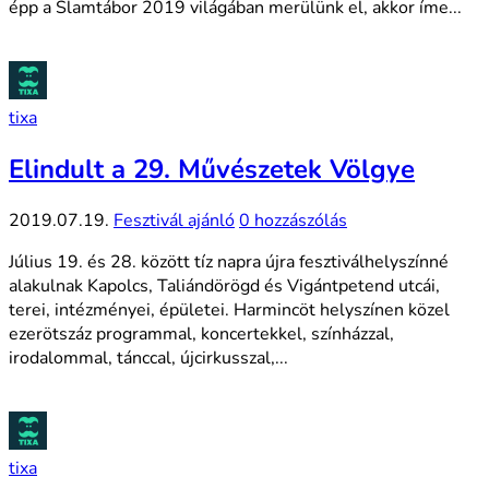
épp a Slamtábor 2019 világában merülünk el, akkor íme...
tixa
Elindult a 29. Művészetek Völgye
2019.07.19.
Fesztivál ajánló
0 hozzászólás
Július 19. és 28. között tíz napra újra fesztiválhelyszínné
alakulnak Kapolcs, Taliándörögd és Vigántpetend utcái,
terei, intézményei, épületei. Harmincöt helyszínen közel
ezerötszáz programmal, koncertekkel, színházzal,
irodalommal, tánccal, újcirkusszal,...
tixa