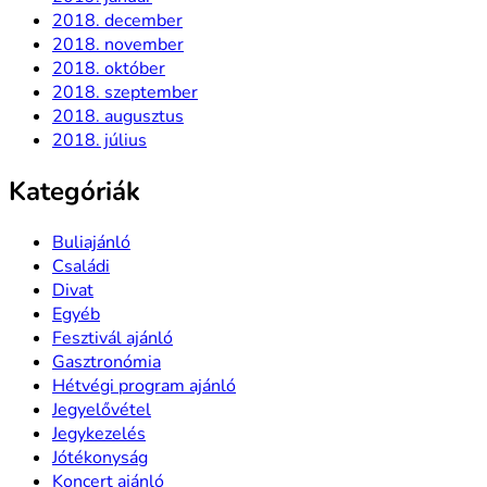
2018. december
2018. november
2018. október
2018. szeptember
2018. augusztus
2018. július
Kategóriák
Buliajánló
Családi
Divat
Egyéb
Fesztivál ajánló
Gasztronómia
Hétvégi program ajánló
Jegyelővétel
Jegykezelés
Jótékonyság
Koncert ajánló