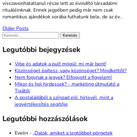
visszavonhatatlanul része lett az évindító társadalmi
rituáléinknak. Ennek jegyében pedig már nem csak
romantikus ajándékok sorába futhatunk bele, de az év...
Older Posts
Keresés:
Legutóbbi bejegyzések
Vibe és adatok a pult mögül: mi már bent!
Közösséget építesz, vagy közönséget? Mindkettőt?
Nem fogynak a jegyek? Elfogyott a figyelem!
Mikor és hol hirdessek? – marketing útmutató a
Tixától
A postaládából a színpad elé: hírlevél, mint a
jegyértékesítés segítője
Legutóbbi hozzászólások
Evelin
-
„Dalok, amiket a legtöbbet pörgetek