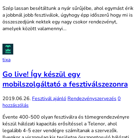
Szép lassan besétáltunk a nyár sűrűjébe, ahol egymást érik
a jobbnál jobb fesztiválok, úgyhogy épp időszerű hogy mi is
összeszedjünk nektek egy nagy csokor rendezvényt,
amelyek között valamennyi...
tixa
Go live! Így készül egy
mobilszolgáltató a fesztiválszezonra
2019.06.26.
Fesztivál ajánló
Rendezvényszervezés
0
hozzászólás
Évente 400-500 olyan fesztiválra és tömegrendezvényre
készül hálózati kapacitás erősítéssel a Telenor, ahol
legalább 4-5 ezer vendégre számítanak a szervezők.
Ilyenkor a viszonylag kis területre összpontosuló hálózati