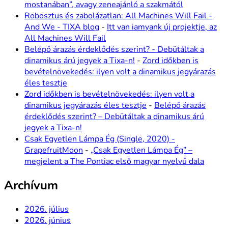
mostanában”, avagy zeneajánló a szakmától
Robosztus és zabolázatlan: All Machines Will Fail -
And We - TIXA blog
-
Itt van iamyank új projektje, az
All Machines Will Fail
Belépő árazás érdeklődés szerint? - Debütáltak a
dinamikus árú jegyek a Tixa-n!
-
Zord időkben is
bevételnövekedés: ilyen volt a dinamikus jegyárazás
éles tesztje
Zord időkben is bevételnövekedés: ilyen volt a
dinamikus jegyárazás éles tesztje
-
Belépő árazás
érdeklődés szerint? – Debütáltak a dinamikus árú
jegyek a Tixa-n!
Csak Egyetlen Lámpa Ég (Single, 2020) -
GrapefruitMoon
-
„Csak Egyetlen Lámpa Ég” –
megjelent a The Pontiac első magyar nyelvű dala
Archívum
2026. július
2026. június