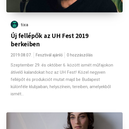
tixa
Új fellépők az UH Fest 2019
berkeiben
2019.08.07.
Fesztivál ajánló
0 hozzászólás
Szeptember 29. és október 6. között ismét műfajokon
átívelő kalandokat hoz az UH Fest! Közel negyven
fellépőt és produkciót mutat majd be Budapest
különféle klubjaiban, helyszínein, tereiben, amelyekből
ismét...