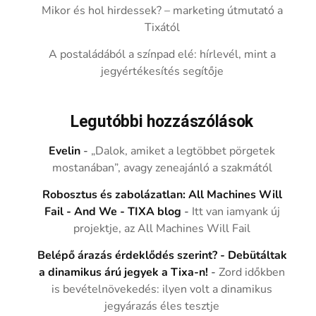
Mikor és hol hirdessek? – marketing útmutató a
Tixától
A postaládából a színpad elé: hírlevél, mint a
jegyértékesítés segítője
Legutóbbi hozzászólások
Evelin
-
„Dalok, amiket a legtöbbet pörgetek
mostanában”, avagy zeneajánló a szakmától
Robosztus és zabolázatlan: All Machines Will
Fail - And We - TIXA blog
-
Itt van iamyank új
projektje, az All Machines Will Fail
Belépő árazás érdeklődés szerint? - Debütáltak
a dinamikus árú jegyek a Tixa-n!
-
Zord időkben
is bevételnövekedés: ilyen volt a dinamikus
jegyárazás éles tesztje