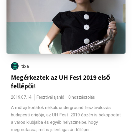
tixa
Megérkeztek az UH Fest 2019 első
fellépői!
2019.07.14.
Fesztivál ajánló
0 hozzászólás
A műfaji korlátok nélküli, underground fesztiválozás
budapesti origója, az UH Fest 2019 őszén is bekopogtat
a város klubjaiba és egyéb helyszíneibe, hogy
megmutassa, mit is jelent igazán túllépni...