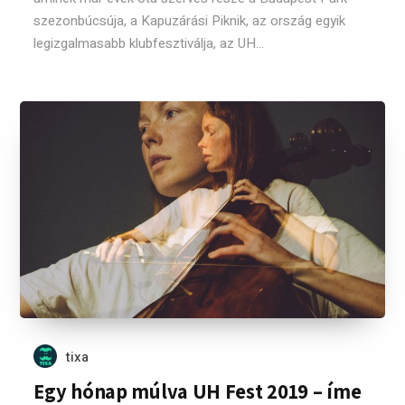
szezonbúcsúja, a Kapuzárási Piknik, az ország egyik
legizgalmasabb klubfesztiválja, az UH...
tixa
Egy hónap múlva UH Fest 2019 – íme