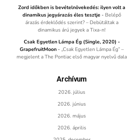
Zord időkben is bevételnövekedés: ilyen volt a
dinamikus jegyárazás éles tesztje
-
Belépő
árazás érdeklődés szerint? – Debütáltak a
dinamikus árú jegyek a Tixa-n!
Csak Egyetlen Lámpa Ég (Single, 2020) -
GrapefruitMoon
-
„Csak Egyetlen Lámpa Ég” –
megjelent a The Pontiac első magyar nyelvű dala
Archívum
2026. július
2026. június
2026. május
2026. április
2025. december