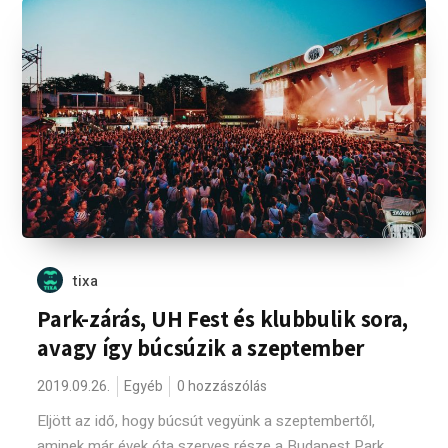
tixa
Park-zárás, UH Fest és klubbulik sora,
avagy így búcsúzik a szeptember
2019.09.26.
Egyéb
0 hozzászólás
Eljött az idő, hogy búcsút vegyünk a szeptembertől,
aminek már évek óta szerves része a Budapest Park