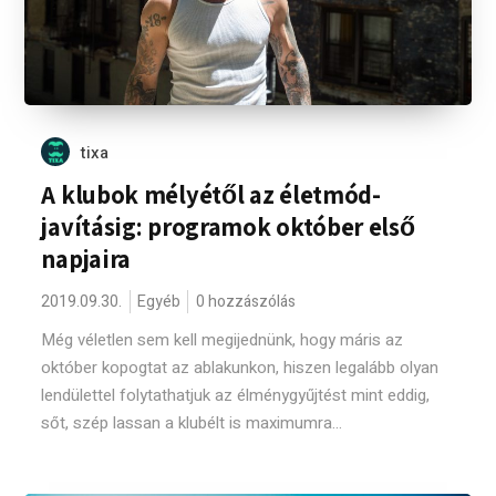
tixa
A klubok mélyétől az életmód-
javításig: programok október első
napjaira
2019.09.30.
Egyéb
0 hozzászólás
Még véletlen sem kell megijednünk, hogy máris az
október kopogtat az ablakunkon, hiszen legalább olyan
lendülettel folytathatjuk az élménygyűjtést mint eddig,
sőt, szép lassan a klubélt is maximumra...