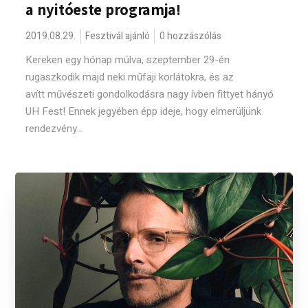
a nyitóeste programja!
2019.08.29.
Fesztivál ajánló
0 hozzászólás
Kereken egy hónap múlva, szeptember 29-én
rugaszkodik majd neki műfaji korlátokra, és az
avítt művészeti gondolkodásra nagy ívben fittyet hányó
UH Fest! Ennek jegyében épp ideje, hogy elmerüljünk
rendezvény...