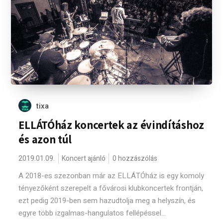
tixa
ELLÁTÓház koncertek az évindításhoz
és azon túl
2019.01.09.
Koncert ajánló
0 hozzászólás
A 2018-es szezonban már az ELLÁTÓház is egy komoly
tényezőként szerepelt a fővárosi klubkoncertek frontján,
ezt pedig 2019-ben sem hazudtolja meg a helyszín, és
egyre több izgalmas-hangulatos fellépéssel...