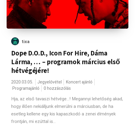
tixa
Dope D.O.D., Icon For Hire, Dáma
Lárma, … – programok március első
hétvégéjére!
2020.03.05.
Jegyelővétel
Koncert ajánló
Programajánló
0 hozzászólás
Hja, az első tavaszi hétvége...! Megannyi lehetőség akad,
hogy illően nekiálljunk elmerülni a márciusban, de ha
esetleg kellene egy kis kapaszkodó a zenei élmények
frontján, mi ezúttal is...