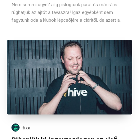
Nem semmi ugye? alig pislogtunk párat és már rá is
rúghatjuk az ajtót a tavaszra! Igaz egyébként sem
fagytunk oda a klubok lépcsőjére a cidritől, de azért a...
tixa