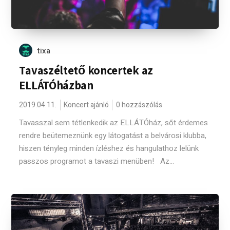
tixa
Tavaszéltető koncertek az
ELLÁTÓházban
2019.04.11.
Koncert ajánló
0 hozzászólás
Tavasszal sem tétlenkedik az ELLÁTÓház, sőt érdemes
rendre beütemeznünk egy látogatást a belvárosi klubba,
hiszen tényleg minden ízléshez és hangulathoz lelünk
passzos programot a tavaszi menüben! Az...