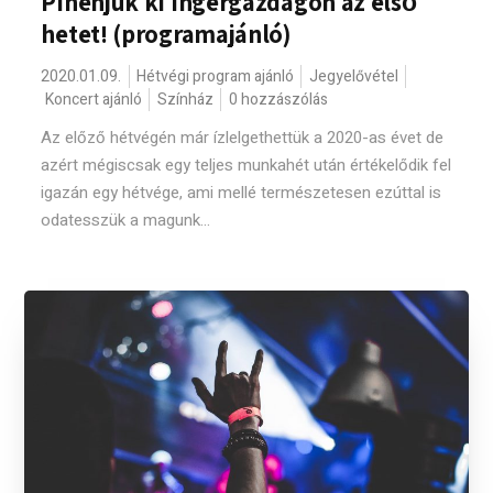
Pihenjük ki ingergazdagon az első
hetet! (programajánló)
2020.01.09.
Hétvégi program ajánló
Jegyelővétel
Koncert ajánló
Színház
0 hozzászólás
Az előző hétvégén már ízlelgethettük a 2020-as évet de
azért mégiscsak egy teljes munkahét után értékelődik fel
igazán egy hétvége, ami mellé természetesen ezúttal is
odatesszük a magunk...