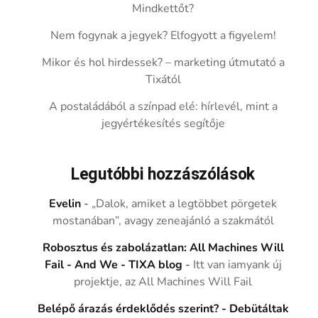
Mindkettőt?
Nem fogynak a jegyek? Elfogyott a figyelem!
Mikor és hol hirdessek? – marketing útmutató a
Tixától
A postaládából a színpad elé: hírlevél, mint a
jegyértékesítés segítője
Legutóbbi hozzászólások
Evelin
-
„Dalok, amiket a legtöbbet pörgetek
mostanában”, avagy zeneajánló a szakmától
Robosztus és zabolázatlan: All Machines Will
Fail - And We - TIXA blog
-
Itt van iamyank új
projektje, az All Machines Will Fail
Belépő árazás érdeklődés szerint? - Debütáltak