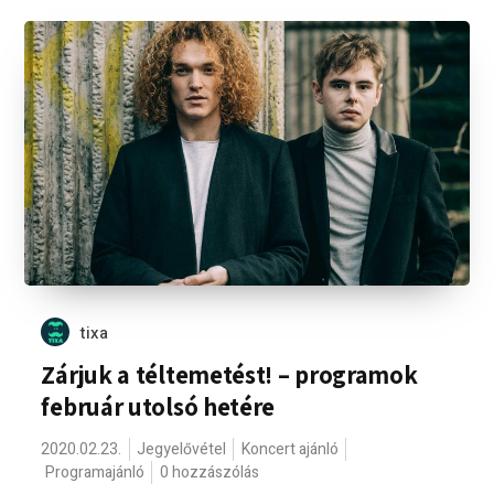
tixa
Zárjuk a téltemetést! – programok
február utolsó hetére
2020.02.23.
Jegyelővétel
Koncert ajánló
Programajánló
0 hozzászólás