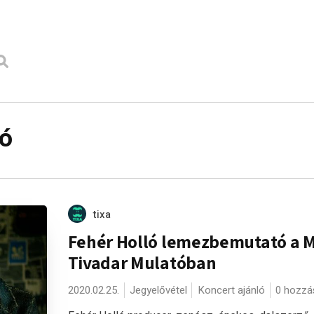
tó
tixa
Fehér Holló lemezbemutató a 
Tivadar Mulatóban
2020.02.25.
Jegyelővétel
Koncert ajánló
0 hozzá