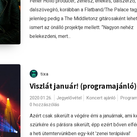
Fehér Holló producer, zenész, énekes, dalszerző,
dalszövegíró, korábban a Flatband/The Palace tagj
jelenleg pedig a The Middletonz gitárosaként lehe
ismert az önálló projektje mellett. “Nagyon nehéz
belekezdeni, mert...
tixa
Viszlát január! (programajánló)
2020.01.26.
Jegyelővétel
Koncert ajánló
Program
0 hozzászólás
Azért csak sikerült a végére érni a januárnak, ami k
szürkére és párásra sikerült, épp ezért bőven elfé
a heti ütemtervünkben egy-két 'zenei terápiával'