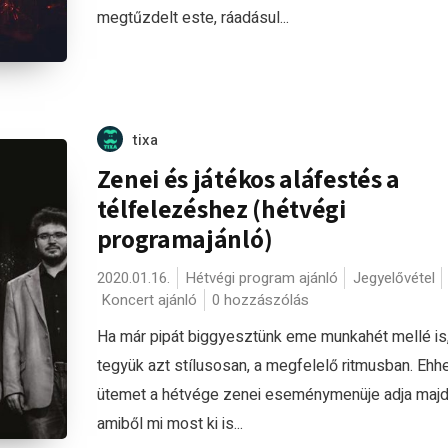
megtűzdelt este, ráadásul...
tixa
Zenei és játékos aláfestés a
télfelezéshez (hétvégi
programajánló)
2020.01.16.
Hétvégi program ajánló
Jegyelővétel
Koncert ajánló
0 hozzászólás
Ha már pipát biggyesztünk eme munkahét mellé is
tegyük azt stílusosan, a megfelelő ritmusban. Ehh
ütemet a hétvége zenei eseménymenüje adja majd
amiből mi most ki is...