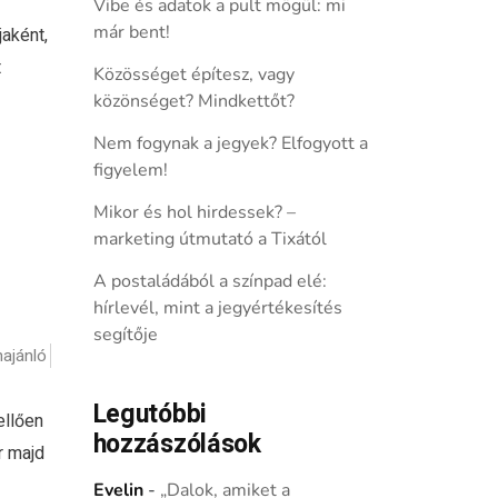
Vibe és adatok a pult mögül: mi
már bent!
aként,
t
Közösséget építesz, vagy
közönséget? Mindkettőt?
Nem fogynak a jegyek? Elfogyott a
figyelem!
Mikor és hol hirdessek? –
marketing útmutató a Tixától
A postaládából a színpad elé:
hírlevél, mint a jegyértékesítés
segítője
ajánló
Legutóbbi
ellően
hozzászólások
r majd
Evelin
-
„Dalok, amiket a