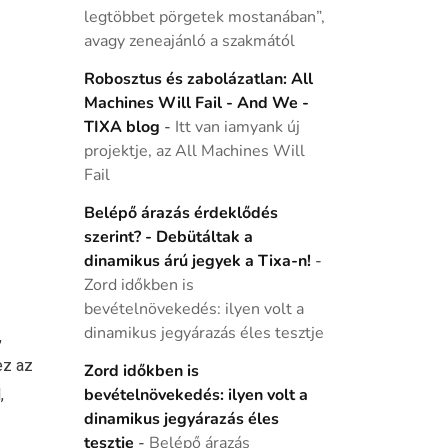
legtöbbet pörgetek mostanában”,
avagy zeneajánló a szakmától
Robosztus és zabolázatlan: All
Machines Will Fail - And We -
TIXA blog
-
Itt van iamyank új
projektje, az All Machines Will
Fail
Belépő árazás érdeklődés
szerint? - Debütáltak a
dinamikus árú jegyek a Tixa-n!
-
Zord időkben is
bevételnövekedés: ilyen volt a
dinamikus jegyárazás éles tesztje
,
ez az
Zord időkben is
,
bevételnövekedés: ilyen volt a
dinamikus jegyárazás éles
tesztje
-
Belépő árazás