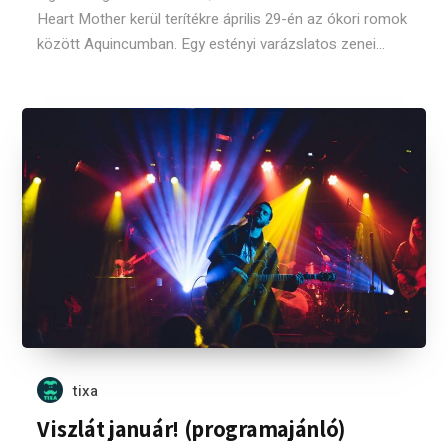
Heart Mother kerül terítékre április 29-én az ókori romok
között Aquincumban. Egy estényi varázslatos zenei...
tixa
Viszlát január! (programajánló)