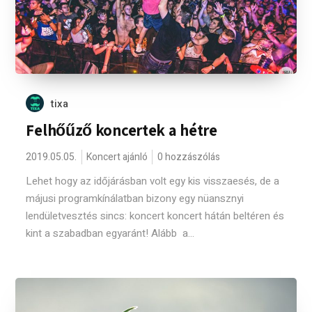
tixa
Felhőűző koncertek a hétre
2019.05.05.
Koncert ajánló
0 hozzászólás
Lehet hogy az időjárásban volt egy kis visszaesés, de a
májusi programkínálatban bizony egy nüansznyi
lendületvesztés sincs: koncert koncert hátán beltéren és
kint a szabadban egyaránt! Alább a...