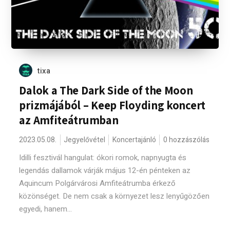
tixa
Dalok a The Dark Side of the Moon
prizmájából – Keep Floyding koncert
az Amfiteátrumban
2023.05.08.
Jegyelővétel
Koncertajánló
0 hozzászólás
Idilli fesztivál hangulat: ókori romok, napnyugta és
legendás dallamok várják május 12-én pénteken az
Aquincum Polgárvárosi Amfiteátrumba érkező
közönséget. De nem csak a környezet lesz lenyűgözően
egyedi, hanem...