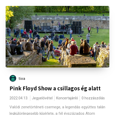
tixa
Pink Floyd Show a csillagos ég alatt
2022.04.13.
Jegyelővétel
Koncertajánló
0 hozzászólás
Valódi zenetörténeti csemege, a legendás együttes talán
legkülönlegesebb kísérlete, a fél évszázados Atom