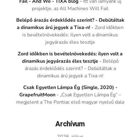
Fail - And We - TIXA blog
-
Itt van iamyank új
projektje, az All Machines Will Fail
Belépő árazás érdeklődés szerint? - Debütáltak
a dinamikus árú jegyek a Tixa-n!
-
Zord időkben
is bevételnövekedés: ilyen volt a dinamikus
jegyárazás éles tesztje
Zord időkben is bevételnövekedés: ilyen volt a
dinamikus jegyárazás éles tesztje
-
Belépő
árazás érdeklődés szerint? – Debütáltak a
dinamikus árú jegyek a Tixa-n!
Csak Egyetlen Lámpa Ég (Single, 2020) -
GrapefruitMoon
-
„Csak Egyetlen Lámpa Ég” –
megjelent a The Pontiac első magyar nyelvű dala
Archívum
2026. július