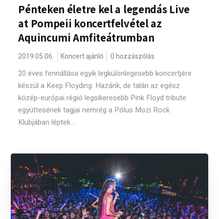
Pénteken életre kel a legendás Live
at Pompeii koncertfelvétel az
Aquincumi Amfiteátrumban
2019.05.06.
Koncert ajánló
0 hozzászólás
20 éves fennállása egyik legkülönlegesebb koncertjére
készül a Keep Floyding. Hazánk, de talán az egész
közép-európai régió legsikeresebb Pink Floyd tribute
együttesének tagjai nemrég a Pólus Mozi Rock
Klubjában léptek...