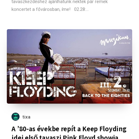
tavaszkezdéshez ajánlhatunk nektek pár remek
koncertet a fővárosban, íme! 02.28:...
tixa
A ’80-as évekbe repít a Keep Floyding
idei első tavaszi Pink Floyd showja