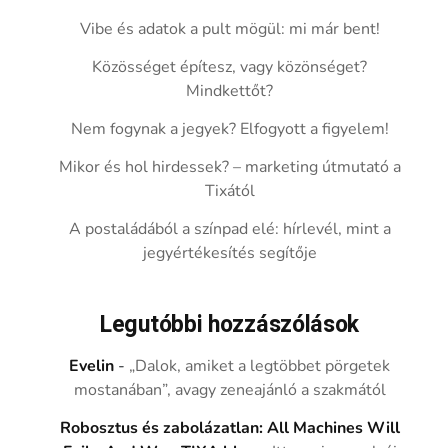
Vibe és adatok a pult mögül: mi már bent!
Közösséget építesz, vagy közönséget?
Mindkettőt?
Nem fogynak a jegyek? Elfogyott a figyelem!
Mikor és hol hirdessek? – marketing útmutató a
Tixától
A postaládából a színpad elé: hírlevél, mint a
jegyértékesítés segítője
Legutóbbi hozzászólások
Evelin
-
„Dalok, amiket a legtöbbet pörgetek
mostanában”, avagy zeneajánló a szakmától
Robosztus és zabolázatlan: All Machines Will