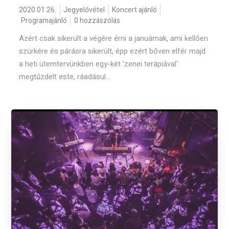
2020.01.26.
Jegyelővétel
Koncert ajánló
Programajánló
0 hozzászólás
Azért csak sikerült a végére érni a januárnak, ami kellően
szürkére és párásra sikerült, épp ezért bőven elfér majd
a heti ütemtervünkben egy-két 'zenei terápiával'
megtűzdelt este, ráadásul...