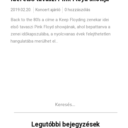
2019.02.20.
Koncert ajánló
0 hozzászólás
Back to the 80’s a címe a Keep Floyding zenekar idei
első tavaszi Pink Floyd showjának, ahol bepattanva a
zenei időkapszulába, a nyolcvanas évek felejthetetlen
hangulatába merülhet el...
Keresés:
Legutóbbi bejegyzések