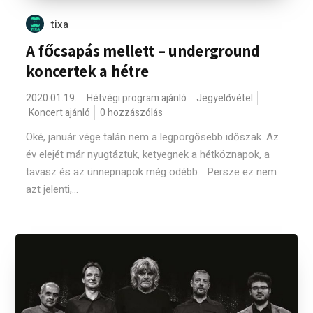
tixa
A főcsapás mellett – underground
koncertek a hétre
2020.01.19.
Hétvégi program ajánló
Jegyelővétel
Koncert ajánló
0 hozzászólás
Oké, január vége talán nem a legpörgősebb időszak. Az
év elejét már nyugtáztuk, ketyegnek a hétköznapok, a
tavasz és az ünnepnapok még odébb... Persze ez nem
azt jelenti,...