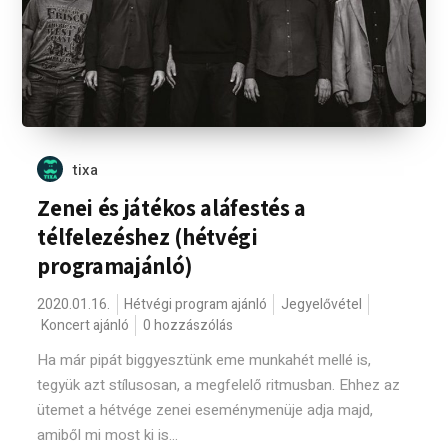
tixa
Zenei és játékos aláfestés a
télfelezéshez (hétvégi
programajánló)
2020.01.16.
Hétvégi program ajánló
Jegyelővétel
Koncert ajánló
0 hozzászólás
Ha már pipát biggyesztünk eme munkahét mellé is,
tegyük azt stílusosan, a megfelelő ritmusban. Ehhez az
ütemet a hétvége zenei eseménymenüje adja majd,
amiből mi most ki is...