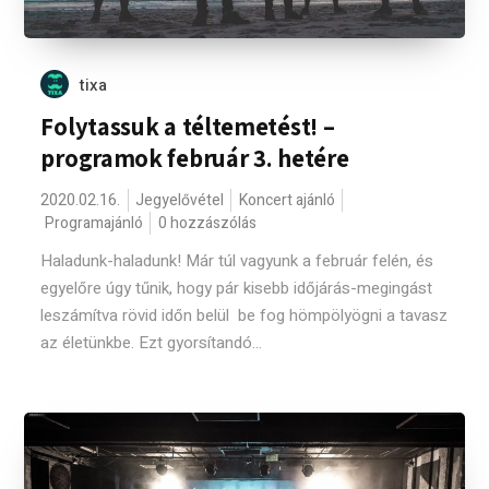
tixa
Folytassuk a téltemetést! –
programok február 3. hetére
2020.02.16.
Jegyelővétel
Koncert ajánló
Programajánló
0 hozzászólás
Haladunk-haladunk! Már túl vagyunk a február felén, és
egyelőre úgy tűnik, hogy pár kisebb időjárás-megingást
leszámítva rövid időn belül be fog hömpölyögni a tavasz
az életünkbe. Ezt gyorsítandó...