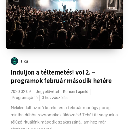
tixa
Induljon a téltemetés! vol 2. –
programok február második hetére
2020.02.09.
Jegyelővétel
Koncert ajánló
Programajánló
0 hozzászólás
Nekilendült az idő kereke és a február már úgy pörög
mintha dühös rozsomákok üldöznék! Tehát itt vagyunk a
télűző rituálénk második szakaszánál, amihez már