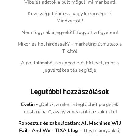
Vibe és adatok a pult mögül: mi már bent!
Közösséget építesz, vagy közönséget?
Mindkettőt?
Nem fogynak a jegyek? Elfogyott a figyelem!
Mikor és hol hirdessek? – marketing útmutató a
Tixától
A postaládából a színpad elé: hírlevél, mint a
jegyértékesítés segítője
Legutóbbi hozzászólások
Evelin
-
„Dalok, amiket a legtöbbet pörgetek
mostanában”, avagy zeneajánló a szakmától
Robosztus és zabolázatlan: All Machines Will
Fail - And We - TIXA blog
-
Itt van iamyank új