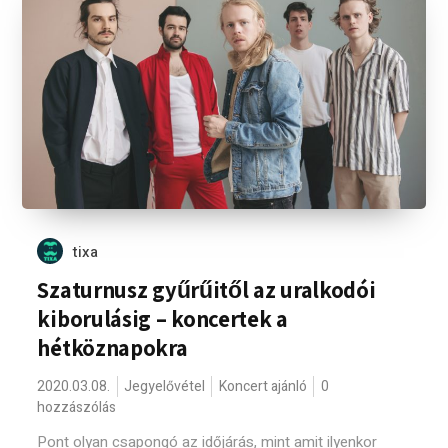
tixa
Szaturnusz gyűrűitől az uralkodói
kiborulásig – koncertek a
hétköznapokra
2020.03.08.
Jegyelővétel
Koncert ajánló
0
hozzászólás
Pont olyan csapongó az időjárás, mint amit ilyenkor