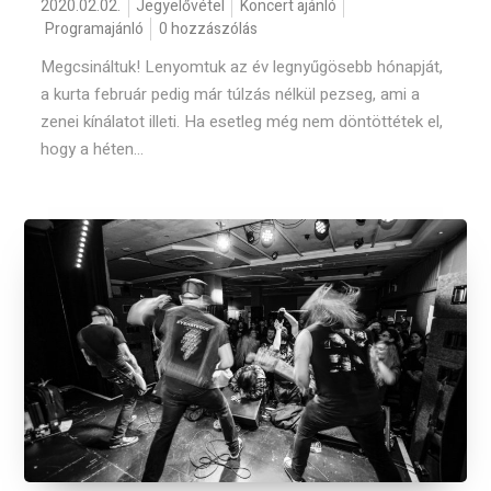
2020.02.02.
Jegyelővétel
Koncert ajánló
Programajánló
0 hozzászólás
Megcsináltuk! Lenyomtuk az év legnyűgösebb hónapját,
a kurta február pedig már túlzás nélkül pezseg, ami a
zenei kínálatot illeti. Ha esetleg még nem döntöttétek el,
hogy a héten...