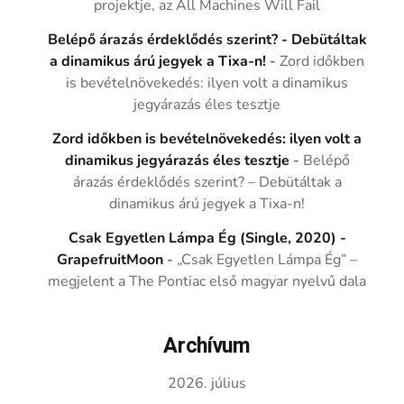
projektje, az All Machines Will Fail
Belépő árazás érdeklődés szerint? - Debütáltak
a dinamikus árú jegyek a Tixa-n!
-
Zord időkben
is bevételnövekedés: ilyen volt a dinamikus
jegyárazás éles tesztje
Zord időkben is bevételnövekedés: ilyen volt a
dinamikus jegyárazás éles tesztje
-
Belépő
árazás érdeklődés szerint? – Debütáltak a
dinamikus árú jegyek a Tixa-n!
Csak Egyetlen Lámpa Ég (Single, 2020) -
GrapefruitMoon
-
„Csak Egyetlen Lámpa Ég” –
megjelent a The Pontiac első magyar nyelvű dala
Archívum
2026. július