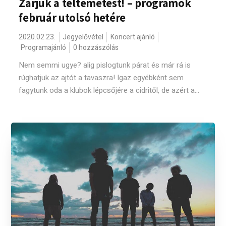
Zárjuk a téltemetést! – programok
február utolsó hetére
2020.02.23.
Jegyelővétel
Koncert ajánló
Programajánló
0 hozzászólás
Nem semmi ugye? alig pislogtunk párat és már rá is
rúghatjuk az ajtót a tavaszra! Igaz egyébként sem
fagytunk oda a klubok lépcsőjére a cidritől, de azért a...