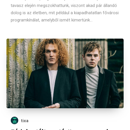
tavasz elején megszokhattunk, viszont akad pár állandó
dolog is az életben, mit például a kiapadhatatlan fővárosi
programkínálat, amelyből ismét kimertünk...
tixa