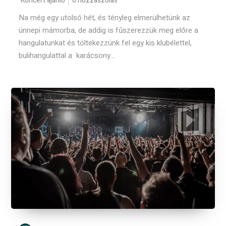
Koncert ajánló
0 hozzászólás
Na még egy utolsó hét, és tényleg elmerülhetünk az
ünnepi mámorba, de addig is fűszerezzük meg előre a
hangulatunkat és töltekezzünk fel egy kis klubélettel,
bulihangulattal a karácsony...