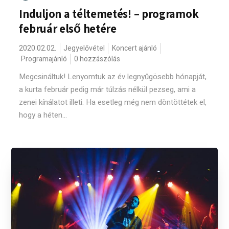
Induljon a téltemetés! – programok
február első hetére
2020.02.02.
Jegyelővétel
Koncert ajánló
Programajánló
0 hozzászólás
Megcsináltuk! Lenyomtuk az év legnyűgösebb hónapját,
a kurta február pedig már túlzás nélkül pezseg, ami a
zenei kínálatot illeti. Ha esetleg még nem döntöttétek el,
hogy a héten...