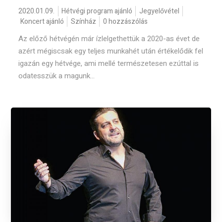
2020.01.09.
Hétvégi program ajánló
Jegyelővétel
Koncert ajánló
Színház
0 hozzászólás
Az előző hétvégén már ízlelgethettük a 2020-as évet de
azért mégiscsak egy teljes munkahét után értékelődik fel
igazán egy hétvége, ami mellé természetesen ezúttal is
odatesszük a magunk...