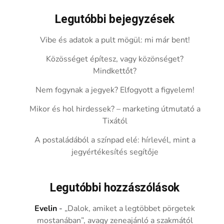
Legutóbbi bejegyzések
Vibe és adatok a pult mögül: mi már bent!
Közösséget építesz, vagy közönséget?
Mindkettőt?
Nem fogynak a jegyek? Elfogyott a figyelem!
Mikor és hol hirdessek? – marketing útmutató a
Tixától
A postaládából a színpad elé: hírlevél, mint a
jegyértékesítés segítője
Legutóbbi hozzászólások
Evelin
-
„Dalok, amiket a legtöbbet pörgetek
mostanában”, avagy zeneajánló a szakmától