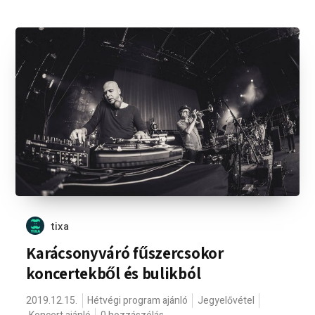
tixa
Karácsonyváró fűszercsokor
koncertekből és bulikból
2019.12.15.
Hétvégi program ajánló
Jegyelővétel