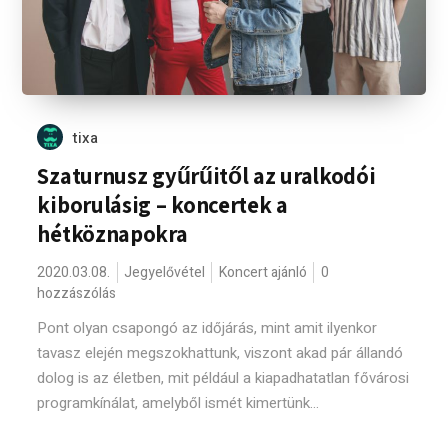
tixa
Szaturnusz gyűrűitől az uralkodói
kiborulásig – koncertek a
hétköznapokra
2020.03.08.
Jegyelővétel
Koncert ajánló
0
hozzászólás
Pont olyan csapongó az időjárás, mint amit ilyenkor
tavasz elején megszokhattunk, viszont akad pár állandó
dolog is az életben, mit például a kiapadhatatlan fővárosi
programkínálat, amelyből ismét kimertünk...