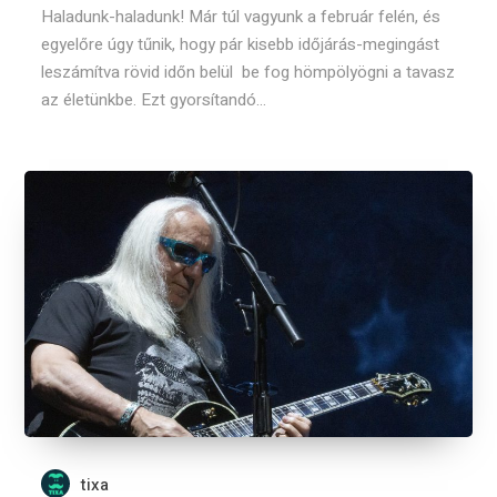
Haladunk-haladunk! Már túl vagyunk a február felén, és
egyelőre úgy tűnik, hogy pár kisebb időjárás-megingást
leszámítva rövid időn belül be fog hömpölyögni a tavasz
az életünkbe. Ezt gyorsítandó...
tixa