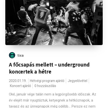
tixa
A főcsapás mellett – underground
koncertek a hétre
2020.01.19.
Hétvégi program ajánló
Jegyelővétel
Koncert ajánló
0 hozzászólás
Oké, január vége talán nem a legpörgősebb időszak. Az
év elejét már nyugtáztuk, ketyegnek a hétköznapok, a
tavasz és az ünnepnapok még odébb... Persze ez nem