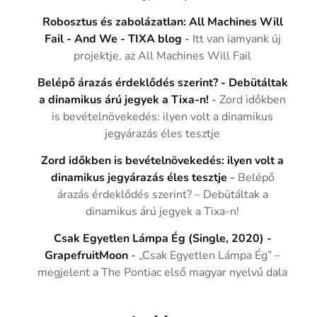
Robosztus és zabolázatlan: All Machines Will
Fail - And We - TIXA blog
-
Itt van iamyank új
projektje, az All Machines Will Fail
Belépő árazás érdeklődés szerint? - Debütáltak
a dinamikus árú jegyek a Tixa-n!
-
Zord időkben
is bevételnövekedés: ilyen volt a dinamikus
jegyárazás éles tesztje
Zord időkben is bevételnövekedés: ilyen volt a
dinamikus jegyárazás éles tesztje
-
Belépő
árazás érdeklődés szerint? – Debütáltak a
dinamikus árú jegyek a Tixa-n!
Csak Egyetlen Lámpa Ég (Single, 2020) -
GrapefruitMoon
-
„Csak Egyetlen Lámpa Ég” –
megjelent a The Pontiac első magyar nyelvű dala