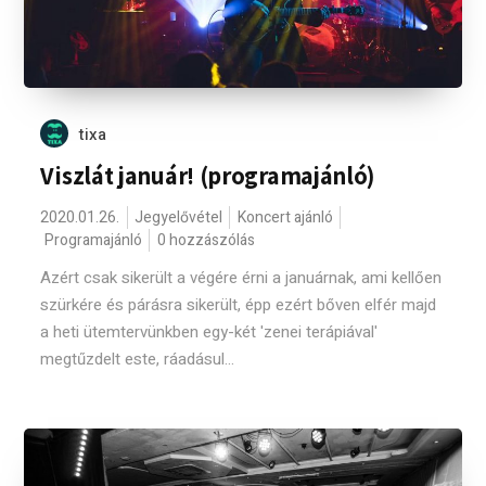
tixa
Viszlát január! (programajánló)
2020.01.26.
Jegyelővétel
Koncert ajánló
Programajánló
0 hozzászólás
Azért csak sikerült a végére érni a januárnak, ami kellően
szürkére és párásra sikerült, épp ezért bőven elfér majd
a heti ütemtervünkben egy-két 'zenei terápiával'
megtűzdelt este, ráadásul...