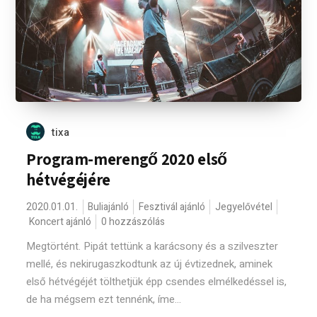
tixa
Program-merengő 2020 első
hétvégéjére
2020.01.01.
Buliajánló
Fesztivál ajánló
Jegyelővétel
Koncert ajánló
0 hozzászólás
Megtörtént. Pipát tettünk a karácsony és a szilveszter
mellé, és nekirugaszkodtunk az új évtizednek, aminek
első hétvégéjét tölthetjük épp csendes elmélkedéssel is,
de ha mégsem ezt tennénk, íme...